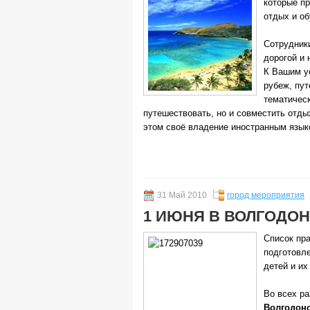
которые п
отдых и об
Сотрудники
дорогой и 
К Вашим ус
рубеж, пут
тематическ
путешествовать, но и совместить отды
этом своё владение иностранным язык
31 Май 2010
город мероприятия
1 ИЮНЯ В ВОЛГОДО
Список пр
подготовл
детей и их
Во всех р
Волгодон