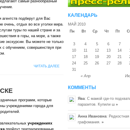
редлагают самый разнообразный
учение.
КАЛЕНДАРЬ
 агентств подберут для Вас
не очень, отдых во все уголки мира.
МАЙ 2010
лугам туры по нашей стране и за
Пн
Вт
Ср
Чт
Пт
С
ешествия в горы, на море, а также
ие экскурсии. Вы можете не только
3
4
5
6
7
х с обучением, совершенствуя при
10
11
12
13
14
ом.
17
18
19
20
21
24
25
26
27
28
ЧИТАТЬ ДАЛЕЕ
31
« Апр
Ию
КОММЕНТЫ
НСКЕ
Ява
: С мамой где-то подхват
аздничных программ, которые
паразитов. Купили ш
»
ены учреждениями города для
 родителей.
Анна Ивановна
: Редкостная
графомания.
»
азвлекательных
учреждениях
ска
пройдут театрализованные