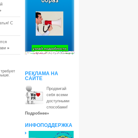
ий
»
атья! С
ится
тави
»
 требует
РЕКЛАМА НА
выше.
САЙТЕ
Продвигай
себя всеми
доступными
способами!
Подробнее»
ИНФОПОДДЕРЖКА