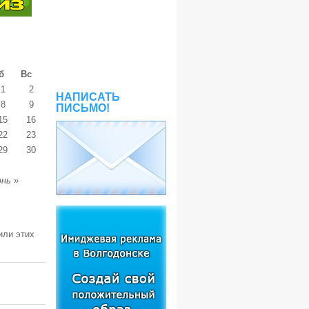
б
Вс
1
2
НАПИСАТЬ
8
9
ПИСЬМО!
15
16
22
23
29
30
нь »
или этих