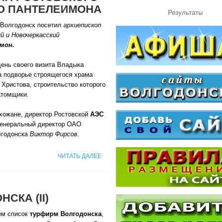
О ПАНТЕЛЕИМОНА
Результаты
Волгодонск посетил
архиепископ
й и Новочеркасский
мон.
день своего визита Владыка
а подворье строящегося храма
Христова, строительство которого
атомщики.
ихожане, директор Ростовской
АЭС
генеральный директор ОАО
лгодонска
Виктор Фирсов.
ЧИТАТЬ ДАЛЕЕ
СКА (II)
ем список
турфирм Волгодонска
,