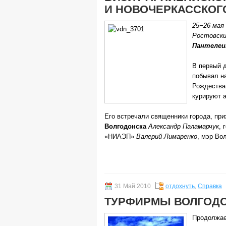
И НОВОЧЕРКАССКОГ
25−26 мая
Ростовски
Пантелеи
В первый 
побывал н
Рождества 
курируют 
Его встречали священники города, пр
Волгодонска
Александр Паламарчук
, 
«НИАЭП»
Валерий Лимаренко
, мэр Во
31 Май 2010
отдохнуть
,
Справка
ТУРФИРМЫ ВОЛГОДОН
Продолжа