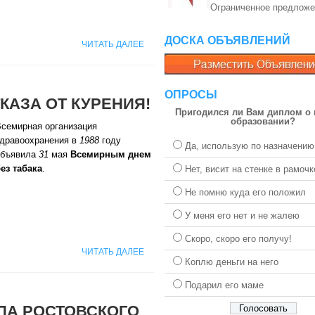
Ограниченное предложе
ДОСКА ОБЪЯВЛЕНИЙ
ЧИТАТЬ ДАЛЕЕ
ОПРОСЫ
КАЗА ОТ КУРЕНИЯ!
Пригодился ли Вам диплом о
образовании?
семирная организация
здравоохранения в
1988
году
Да, использую по назначению
объявила
31
мая
Всемирным днем
ез табака
.
Нет, висит на стенке в рамочк
Не помню куда его положил
У меня его нет и не жалею
Скоро, скоро его получу!
ЧИТАТЬ ДАЛЕЕ
Коплю деньги на него
Подарил его маме
ПА РОСТОВСКОГО