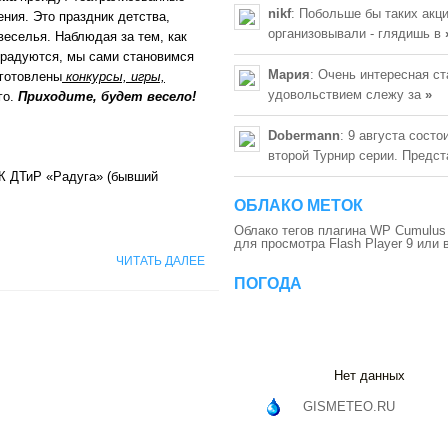
nikf
: Побольше бы таких акц
ния. Это праздник детства,
организовывали - глядишь в
веселья. Наблюдая за тем, как
 радуются, мы сами становимся
Мария
: Очень интересная ст
дготовлены
конкурсы, игры,
удовольствием слежу за
»
го.
Приходите, будет весело!
Dobermann
: 9 августа состо
второй Турнир серии. Предс
К ДТиР «Радуга» (бывший
ОБЛАКО МЕТОК
Облако тегов плагина WP Cumulus
для просмотра
Flash Player 9
или 
ЧИТАТЬ ДАЛЕЕ
ПОГОДА
Нет данных
GISMETEO.RU