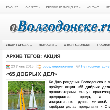
»
»
ГЛАВНАЯ
О САЙТЕ
ПРАВИЛА РАЗМЕЩЕНИЯ
КОНТАКТ
РЕ
ЛЮДИ ГОРОДА
НОВОСТИ
О-ВОЛГОДОНСКЕ
ПОСЛА
»
»
АРХИВ ТЕГОВ:
АКЦИЯ
23 Июнь 2015
город мероприятия
Нет комментарие
«65 ДОБРЫХ ДЕЛ»
Ко Дню рождения Волгодонска в г
пройдет акция
«65 добрых дел»
организаторами станут организа
предприятия города, а т
инициативные группы жителей.
«добрые дела» представит и Ст