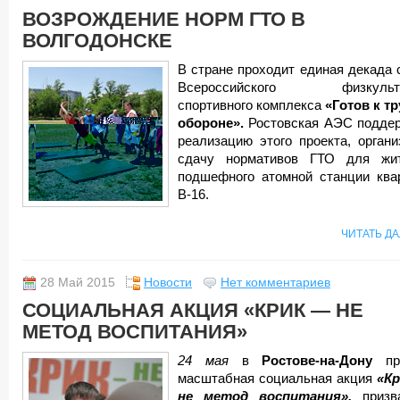
ВОЗРОЖДЕНИЕ НОРМ ГТО В
ВОЛГОДОНСКЕ
В стране проходит единая декада 
Всероссийского физкульту
спортивного комплекса
«Готов к тр
обороне».
Ростовская АЭС подде
реализацию этого проекта, органи
сдачу нормативов ГТО для жи
подшефного атомной станции ква
В-16.
ЧИТАТЬ Д
28 Май 2015
Новости
Нет комментариев
СОЦИАЛЬНАЯ АКЦИЯ «КРИК — НЕ
МЕТОД ВОСПИТАНИЯ»
24 мая
в
Ростове-на-Дону
пр
масштабная социальная акция
«Кр
не метод воспитания»,
призв