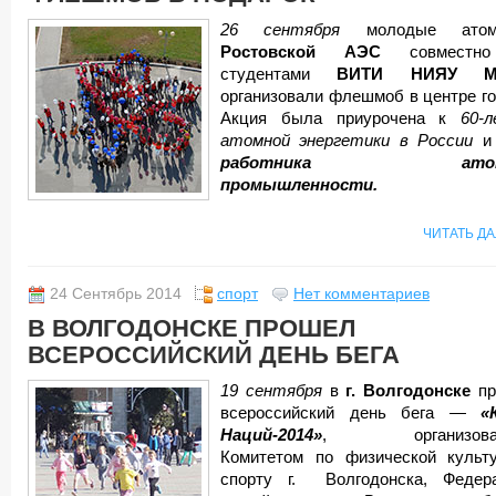
26 сентября
молодые атом
Ростовской АЭС
совместн
студентами
ВИТИ НИЯУ М
организовали флешмоб в центре го
Акция была приурочена к
60-л
атомной энергетики в России
работника атом
промышленности.
ЧИТАТЬ Д
24 Сентябрь 2014
спорт
Нет комментариев
В ВОЛГОДОНСКЕ ПРОШЕЛ
ВСЕРОССИЙСКИЙ ДЕНЬ БЕГА
19 сентября
в
г. Волгодонске
пр
всероссийский день бега —
«
Наций-2014»
, организова
Комитетом по физической культ
спорту г. Волгодонска, Федер