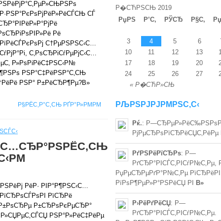
РЅРёРјР°С‚РµР»СЊРЅРѕ
Р�СЋРЅСЊ 2019
Р·РЅР°РєРѕРјРёР»РёСЃСЊ СЃ
РџРЅ
Р’С‚
РЎСЂ
Р§С‚
Рџ
СЂР°РІРёР»Р°РјРё
РѕСЂРіРѕРІР»Рё Рё
3
4
5
6
РїРёСЃРєРѕРј С†РµРЅРЅС‹С…
10
11
12
13
СѓРјР°Рі, С‚РѕСЂРіСѓРµРјС‹С…
РµС‚ Р»РѕРіРёС‡РЅС‹Р№
17
18
19
20
Р¶РЅРѕ РЅР°С‡РёРЅР°С‚СЊ
24
25
26
27
†РёРё РЅР° Р±РёСЂР¶Рµ?В»
« Р�СЋР»СЊ
РЉРЅРЈРЈРΜРЅС‚С‹
Р§РЁС‚Р°С‚СЊ РҐР°Р»РΜРΜ
Рќ.
: Р—СЂРµР»РёС‰РЅРѕ
ЅСЃС‹
РјРµСЂРѕРїСЂРёСЏС‚РёРµ
Μ С…СЂР°РЅРЁС‚СЊ
РґРЅРёРїСЂРѕ
: Р—
С‹РΜ
РґСЂР°РІСЃС‚РІСѓР№С‚Рµ, 
РџРµСЂРµРґР°Р№С‚Рµ РїСЂРёРІ
РїРѕР¶РµР»Р°РЅРёСЏ РІ
В»
РЅРёРј РёР· РІР°Р¶РЅС‹С…
ѕРїСЂРѕСЃРѕРІ РїСЂРё
Р›РёРґРёСЏ
: Р—
‹Р±РѕСЂРµ Р±СЂРѕРєРµСЂР°
РґСЂР°РІСЃС‚РІСѓР№С‚Рµ.
ІР»СЏРµС‚СЃСЏ РЅР°Р»РёС‡РёРµ