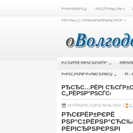
»
Р“Р»Р°РІРЅР°СЏ
РЋ СЃР°Р№С‚РΜ
»
РЎР°Р№С‚С‹ Р’РЅР»РІРЅРҐРЅРЅСЃРЄР°
Р›СЋРҐРЁ РІРЅСЂРЅРҐР°
РЌРЅРІ
»
Р¤РЅС‚РЅРІР°Р»РΜСЂРΜСЏ
РЇ –
»
РЂСЂС…РЁРІ СЂСЃР±С
С„РЁРЅР°РЅСЃС‹
10 РЎРµРЅС‚СЏР±СЂСЊ 2010
С
РЋС€РЁР±РЄРЁ
РЅР°С‡РЁРЅР°СЋС
РЁРІСЂРЅРЄРЅРІ