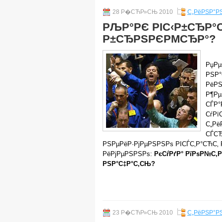
28 Р�СЋР»СЊ 2010
С„РёРЅР°Р
РЉР°РЄ РІС‹Р±СЂР°
Р±СЂРЅРЄРΜСЂР°?
РџРµ
РЅР
РёРЅ
Р¶Рµ
СЃР°
СѓРї
С„Рё
СЃСЂ
РЅРµРёР·РјРµРЅРЅРѕ РІСЃС‚Р°СЋС‚ Р
РёРјРµРЅРЅРѕ:
РєСѓРґР° РїРѕР№С‚Р
РЅР°С‡Р°С‚СЊ?
23 Р�СЋР»СЊ 2010
С„РёРЅР°Р