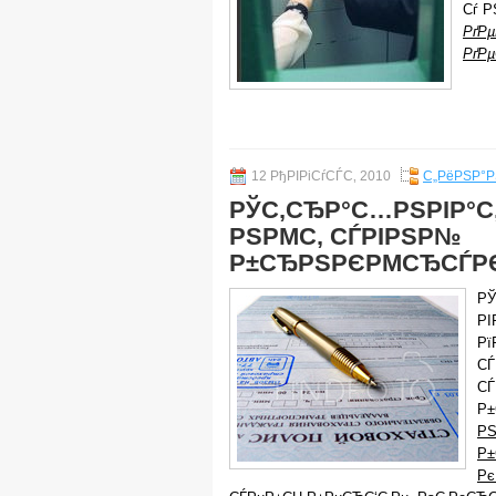
Сѓ 
РґР
РґР
12 РђРІРіСѓСЃС‚ 2010
С„РёРЅР°Р
РЎС‚СЂР°С…РЅРІР°С
РЅРΜС‚ СЃРІРЅР№
Р±СЂРЅРЄРΜСЂСЃРЄ
Р
РІ
Рї
СЃ
СЃ
Р±
РЅ
Р±
Рє