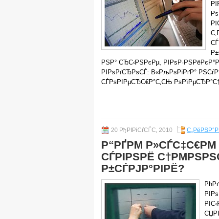
РІ
Рѕ
Рї
С‚
СЃ
Р±
РЅР° СЂС‹РЅРєРµ, РІРѕР·РЅРёРєР°
РІРѕРїСЂРѕСЃ: В«РљРѕРіРґР° РЅСѓ
СЃРѕРІРµСЂС€Р°С‚СЊ РѕРїРµСЂР°С
20 РђРІРіСѓСЃС‚ 2010
С„РёРЅР°Р
Р“РҐРΜ Р»СЃС‡С€Р
СЃРІРЅРЁ С†РΜРЅРЅ
Р±СЃРЈР°РІРЁ?
РћРґ
РІР
РІС
СЏР