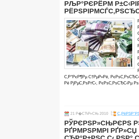
РЉР°РЄРЁРΜ Р±С‹РІ
РЁРЅРІРΜСЃС‚РЅСЂС
С‚Р°РєР¶Рµ С†РµР»Рё, РєРѕС‚РѕСЂС
Рё РјРµС‚РѕРґС‹, РєРѕС‚РѕСЂС‹Рµ Р
21 Р�СЋР»СЊ 2010
С„РёРЅР°Р
РЎРЄРЅР»СЊРЄРЅ Р
РҐРΜРЅРΜРІ РҐР»СЏ 
СЂР°Р±РЅС‚С‹ РЅР°