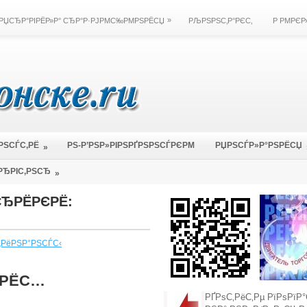
»
РЏСЂР°РІРЁР»Р° СЂР°Р·РЈРΜС‰РΜРЅРЁСЏ
РЉРЅРЅС‚Р°РЄС‚
Р РΜРЄР
РЅСЃС‚РЁ
РЅ-Р’РЅР»РІРЅРҐРЅРЅСЃРЄРΜ
РЏРЅСЃР»Р°РЅРЁСЏ
»
 РЂРІС‚РЅСЂ
»
ЂРЁРЄРЁ:
„РёРЅР°РЅСЃС‹
‰РЁС…
РҐРѕС‚РёС‚Рµ РїРѕРїР