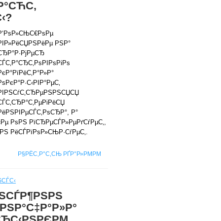
Р°СЋС‚
‹?
Р‘РѕР»СЊС€РѕРµ
РІР»РёСЏРЅРёРµ РЅР°
СЂР°Р·РјРµСЂ
СЃС‚Р°СЂС‚РѕРІРѕРіРѕ
РєР°РїРёС‚Р°Р»Р°
РѕРєР°Р·С‹РІР°РµС‚
РІРЅСѓС‚СЂРµРЅРЅСЏСЏ
СЃС‚СЂР°С‚РµРіРёСЏ
РёРЅРІРµСЃС‚РѕСЂР°, Р°
‹Рµ РѕРЅ РїСЂРµСЃР»РµРґСѓРµС‚,
ѕРЅ РёСЃРїРѕР»СЊР·СѓРµС‚.
Р§РЁС‚Р°С‚СЊ РҐР°Р»РΜРΜ
ЅСЃС‹
ЅСЃР¶РЅРЅ
РЅР°С‡Р°Р»Р°
 СЂС‹РЅРЄРΜ