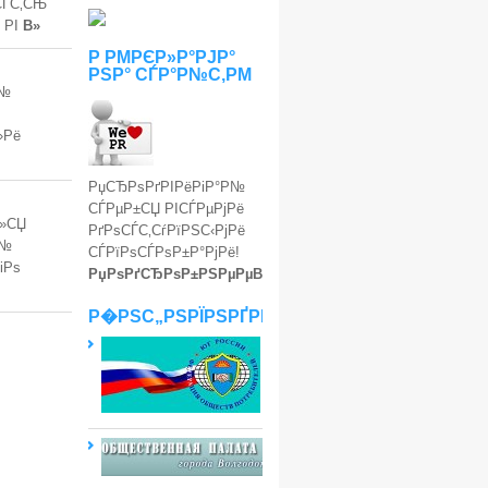
СЃС‚СЊ
 РІ
В»
Р РΜРЄР»Р°РЈР°
РЅР° СЃР°Р№С‚РΜ
Р№
»Рё
РџСЂРѕРґРІРёРіР°Р№
СЃРµР±СЏ РІСЃРµРјРё
»СЏ
РґРѕСЃС‚СѓРїРЅС‹РјРё
Р№
СЃРїРѕСЃРѕР±Р°РјРё!
іРѕ
РџРѕРґСЂРѕР±РЅРµРµВ»
Р�РЅС„РЅРЇРЅРҐРҐРΜСЂР¶РЄР°