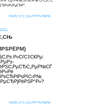
С‹РІР°СЏ Р»РёС‡РЅС‹Р№ СЃС‡С‘С‚
±СЂРѕРєРµСЂР°.
Р§РЁС‚Р°С‚СЊ РҐР°Р»РΜРΜ
ЅСЃС‹
С‚СЊ
ΜРЅРЁРΜ)
§С‚Рѕ Р»СѓС‡С€Рµ:
ІРµР±-
ёРЅС‚РµСЂС„РµР№СЃ
ёР»Рё
‚РѕСЂРіРѕРІС‹Р№
‚РµСЂРјРёРЅР°Р»?
Р§РЁС‚Р°С‚СЊ РҐР°Р»РΜРΜ