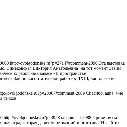
+0000
http://ovolgodonske.ru?p=27147#comment-2090
Эта выставка
мо, Синьковская Виктория Анатольевна- на тот момент Зав.по
енческих работ называлась «В пространстве
омент Зав.по воспитательной работе в ДХШ, настолько не
ttp://ovolgodonske.ru?p=20007#comment-2089
Спасибо, anna, мне
л стихов.
00
http://ovolgodonske.ru?p=39285#comment-2088
Привет всем!
тивная игра, которая дарит море эмоций и позитива! Играйте в