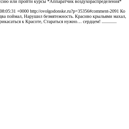
ссию или пройти курсы *Аппаратчик воздухораспределения*
 08:05:31 +0000
http://ovolgodonske.ru?p=35356#comment-2091
Ко
два поймал, Нарушил безмятежность. Красиво крыльями махал,
саться к Красоте, Стараться нужно… сердцем! .............