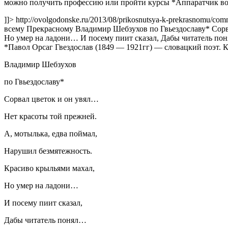
можно получить профессию или пройти курсы *Аппаратчик во
]]>
http://ovolgodonske.ru/2013/08/prikosnutsya-k-prekrasnomu/c
всему Прекрасному Владимир Шебзухов по Гвьездославу* Сорва
Но умер на ладони… И посему пиит сказал, Дабы читатель понял…
*Павол Орсаг Гвездослав (1849 — 1921гг) — словацкий поэт.
К
Владимир Шебзухов
по Гвьездославу*
Сорвал цветок и он увял…
Нет красоты той прежней.
А, мотылька, едва поймал,
Нарушил безмятежность.
Красиво крыльями махал,
Но умер на ладони…
И посему пиит сказал,
Дабы читатель понял…