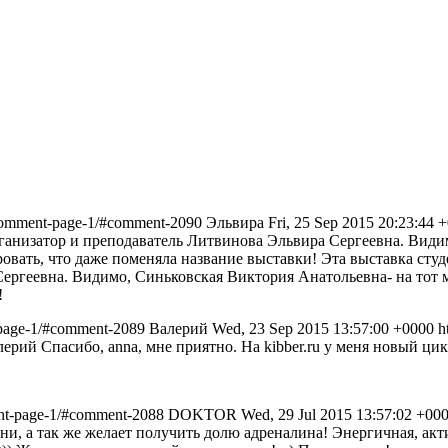
2/comment-page-1/#comment-2090
Эльвира
Fri, 25 Sep 2015 20:23:44 
ганизатор и преподаватель Литвинова Эльвира Сергеевна. Види
овать, что даже поменяла название выставки!
Эта выставка студ
ргеевна. Видимо, Синьковская Виктория Анатольевна- на тот м
!
nt-page-1/#comment-2089
Валерий
Wed, 23 Sep 2015 13:57:00 +0000
h
алерий
Спасибо, anna, мне приятно. На kibber.ru у меня новый цик
ment-page-1/#comment-2088
DOKTOR
Wed, 29 Jul 2015 13:57:02 +00
изни, а так же желает получить долю адреналина! Энергичная, ак