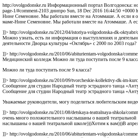
http://ovolgodonske.ru
Информационный портал Волгодонска: но
page-1/#comment-2103
днипро
Sun, 18 Dec 2016 16:44:50 +0000
Нине Семеновне. Мы работали вместе на Атоммаше. А если я ош
маме-Нине Семеновне. Мы работали вместе на Атоммаше. А если
]]>
http://ovolgodonske.ru/2012/04/istoriya-volgodonska-dk-oktya
Можно узнать, есть ли информация о выступлениях и деятельно
деятельности Дворца культуры «Октябрь» с 2000 по 2003 года?
]]>
http://ovolgodonske.ru/2010/06/abiturientam-volgodonska/com
Медицинский колледж Можно ли туда поступить после 9 класс
Можно ли туда поступить после 9 класса?
]]>
http://ovolgodonske.ru/2010/09/tvorcheskie-kollektivy-dk-im-
Сообщение для студии Народный театр эстрадного танца «Анту
Сообщение для студии Народный театр эстрадного танца «Ант
Уважаемые руководители, могу поделиться любительским видео 
]]>
http://ovolgodonske.ru/2011/08/detskaya-teatralnaya-shkola/c
очень много положительного наслышаны о вашей театральной шк
наслышаны о вашей театральной школе)))Хотим к вам)))В апрел
]]>
http://ovolgodonske.ru/2010/06/abiturientam-volgodonska/com