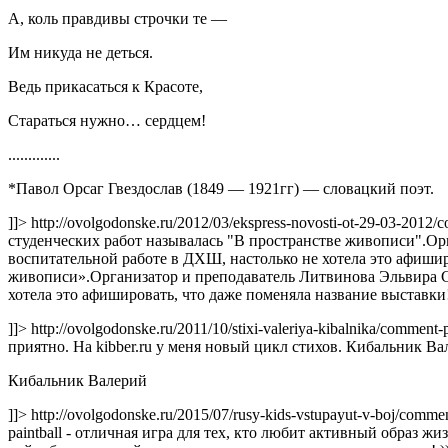
А, коль правдивы строчки те —
Им никуда не деться.
Ведь прикасаться к Красоте,
Стараться нужно… сердцем!
.............
*Павол Орсаг Гвездослав (1849 — 1921гг) — словацкий поэт.
]]>
http://ovolgodonske.ru/2012/03/ekspress-novosti-ot-29-03-201
студенческих работ называлась "В пространстве живописи".Ор
воспитательной работе в ДХШ, настолько не хотела это афишир
живописи».Организатор и преподаватель Литвинова Эльвира Се
хотела это афишировать, что даже поменяла название выставки
]]>
http://ovolgodonske.ru/2011/10/stixi-valeriya-kibalnika/comme
приятно. На kibber.ru у меня новый цикл стихов. Кибальник В
Кибальник Валерий
]]>
http://ovolgodonske.ru/2015/07/rusy-kids-vstupayut-v-boj/com
paintball - отличная игра для тех, кто любит активный образ ж