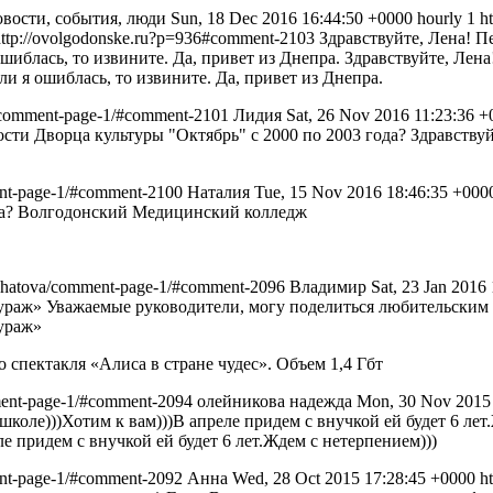
вости, события, люди
Sun, 18 Dec 2016 16:44:50 +0000
hourly
1
h
http://ovolgodonske.ru?p=936#comment-2103
Здравствуйте, Лена! П
иблась, то извините. Да, привет из Днепра.
Здравствуйте, Лен
 я ошиблась, то извините. Да, привет из Днепра.
br/comment-page-1/#comment-2101
Лидия
Sat, 26 Nov 2016 11:23:36 
сти Дворца культуры "Октябрь" с 2000 по 2003 года?
Здравствуй
ment-page-1/#comment-2100
Наталия
Tue, 15 Nov 2016 18:46:35 +000
а?
Волгодонский Медицинский колледж
kurchatova/comment-page-1/#comment-2096
Владимир
Sat, 23 Jan 2016
раж» Уважаемые руководители, могу поделиться любительским ви
ураж»
спектакля «Алиса в стране чудес». Объем 1,4 Гбт
omment-page-1/#comment-2094
олейникова надежда
Mon, 30 Nov 2015
оле)))Хотим к вам)))В апреле придем с внучкой ей будет 6 лет
е придем с внучкой ей будет 6 лет.Ждем с нетерпением)))
ment-page-1/#comment-2092
Анна
Wed, 28 Oct 2015 17:28:45 +0000
h