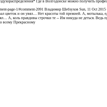
здухораспределения*
Где в Волгодонске можно получить профе
omment-page-1/#comment-2091
Владимир Шебзухов
Sun, 11 Oct 2015
л цветок и он увял… Нет красоты той прежней. А, мотылька, е
 А, коль правдивы строчки те -- Им никуда не деться. Ведь прика
о всему Прекрасному