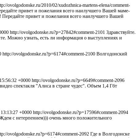
ttp://ovolgodonske.ru/2010/02/xudozhnica-martens-elena/comment-
ередайте привет и пожелания всего наилучшего Вашей маме-
а! Передайте привет и пожелания всего наилучшего Вашей
+0000
http://ovolgodonske.ru?p=27842#comment-2101
Здравствуйте.
те. Можно узнать, есть ли информация о выступлениях и
0
http://ovolgodonske.ru?p=6174#comment-2100
Волгодонский
 15:56:32 +0000
http://ovolgodonske.ru?p=6649#comment-2096
део спектакля "Алиса в стране чудес". Объем 1,4 Гбт
 13:13:27 +0000
http://ovolgodonske.ru?p=17596#comment-2094
.Ждем с нетерпением)))
очень много положительного
ttp://ovolgodonske.ru?p=6174#comment-2092
Где в Волгодонске