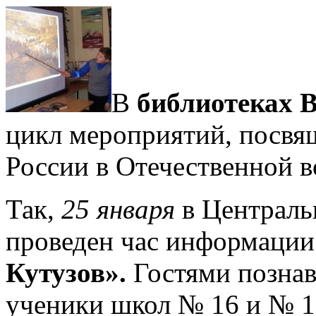
В
библиотеках 
цикл мероприятий, посв
России в Отечественной 
Так,
25 января
в Централь
проведен час информаци
Кутузов»
.
Гостями познав
ученики школ № 16 и № 1