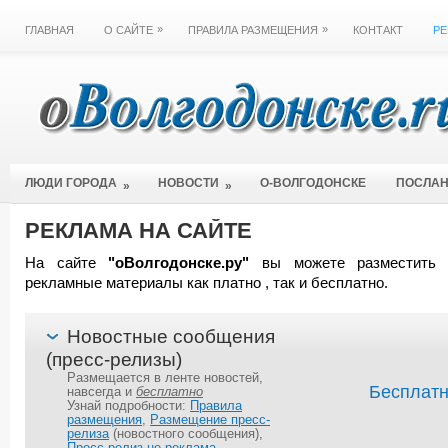
»
»
ГЛАВНАЯ
О САЙТЕ
ПРАВИЛА РАЗМЕЩЕНИЯ
КОНТАКТ
РЕ
ЛЮДИ ГОРОДА
НОВОСТИ
О-ВОЛГОДОНСКЕ
ПОСЛА
»
»
РЕКЛАМА НА САЙТЕ
На сайте
"оВолгодонске.ру"
вы можете разместить 
рекламные материалы как платно , так и бесплатно.
Новостные сообщения
(пресс-релизы)
Размещается в ленте новостей,
Бесплат
навсегда и
бесплатно
Узнай подробности:
Правила
размещения
,
Размещение пресс-
релиза
(новостного сообщения),