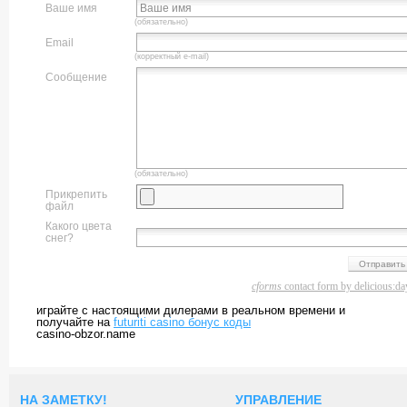
Ваше имя
(обязательно)
Email
(корректный e-mail)
Сообщение
(обязательно)
Прикрепить
файл
Какого цвета
снег?
cforms
contact form by delicious:da
играйте с настоящими дилерами в реальном времени и
получайте на
futuriti casino бонус коды
casino-obzor.name
НА ЗАМЕТКУ!
УПРАВЛЕНИЕ