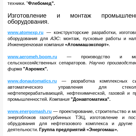
техники. "
Флебомед".
Изготовление и монтаж промышленн
оборудования.
www.atomexp.ru
— конструкторские разработки, изготов
оборудования для
АЭС
: монтаж, пусковые работы и нал
Инженеренговая компания
«Атоммашэкспорт»
.
www.aeromeh.boom.ru
— производство и мон
сельскохозяйственных сепараторов.
Научно
производств
фирма
"Аэромех".
www.donautomatics.ru
— разработка комплексных си
автоматического управления для стеколь
нефтеперерабатывающей, нефтехимической, газовой и п
промышленностей.
Компания
"Донавтоматика".
www.energomash.ru
— проектирование, строительство и м
энергоблоков газотурбинных ТЭЦ, изготовление и пос
обрудования для нефтегазового комплекса и другие
деятельности.
Группа предприятий «Энергомаш».