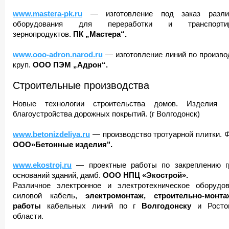
www.mastera-pk.ru
— изготовление под заказ различ
оборудования для переработки и транспортир
зернопродуктов.
ПК „Мастера“.
www.ooo-adron.narod.ru
— изготовление линий по произво
круп.
ООО ПЭМ „Адрон“.
Строительные производства
Новые технологии строительства домов. Изделия
благоустройства дорожных покрытий. (г Волгодонск)
www.betonizdeliya.ru
— производство тротуарной плитки.
ООО»Бетонные изделия".
www.ekostroj.ru
— проектные работы по закреплению г
оснований зданий, дамб.
ООО НПЦ «Экострой».
Различное электронное и электротехническое оборудов
силовой кабель,
электромонтаж, строительно-монт
работы
кабельных линий по г
Волгодонску
и Росто
области.