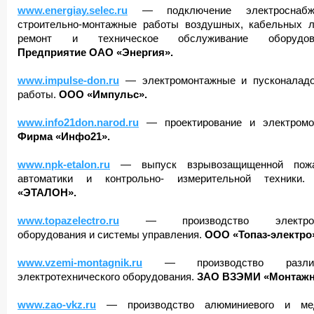
www.energiay.selec.ru
— подключение электроснабже
строительно-монтажные работы воздушных, кабельных л
ремонт и техническое обслуживание оборудова
Предприятие ОАО «Энергия».
www.impulse-don.ru
— электромонтажные и пусконалад
работы.
ООО «Импульс».
www.info21don.narod.ru
— проектирование и электромо
Фирма «Инфо21».
www.npk-etalon.ru
— выпуск взрывозащищенной пожа
автоматики и контрольно- измерительной техники.
«ЭТАЛОН».
www.topazelectro.ru
— производство электрон
оборудования и системы управления.
ООО «Топаз-электро
www.vzemi-montagnik.ru
— производство различ
электротехнического оборудования.
ЗАО ВЗЭМИ «Монтажн
www.zao-vkz.ru
— производство алюминиевого и мед