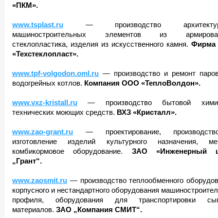
«ПКМ».
www.tsplast.ru
— производство архитектур
машиностроительных элементов из армирован
стеклопластика, изделия из искусственного камня.
Фирма
«Техстеклопласт».
www.tpf-volgodon.oml.ru
— производство и ремонт паро
водогрейных котлов.
Компания ООО «ТеплоВолдон».
www.vxz-kristall.ru
— производство бытовой хим
технических моющих средств.
ВХЗ «Кристалл».
www.zao-grant.ru
— проектирование, производст
изготовление изделий культурного назначения, ме
комбикормовое оборудование.
ЗАО «Инженерный ц
„Грант“.
www.zaosmit.ru
— производство теплообменного оборудов
корпусного и нестандартного оборудования машиностроител
профиля, оборудования для транспортировки сып
материалов.
ЗАО „Компания СМИТ“.