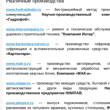
Различные производства
www.hydrophobe.ru
— бестраншейный метод прокл
коммуникаций.
Научно-производственный комп
«Гидрофоб».
www.intercompany.ru
— ремонт и техническое обслужи
дорожно-строительной техники.
"Компания Интер".
www.kartontara.narod.ru
— производство гофрокарт
гофроящики и вспомогательные упаковочные средства.
«Картонтара».
www.mak-a.ru
— производство автоприцепов, сб
металлоконструкций и механическая обработка мет
изготовление квасных бочек.
Компания «МАК-а».
www.niipav.ru
— производство моющих средств, бытовой х
автокосметики и други виды продукции.
Науч
производственное предприятие НИИПАВ.
www.pkmpro.ru
— выпуск подоконников, столешн
раковинами из литьевого мрамора, кухонных столешниц.
Ф