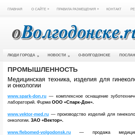
»
»
ГЛАВНАЯ
О САЙТЕ
ПРАВИЛА РАЗМЕЩЕНИЯ
КОНТАКТ
РЕ
ЛЮДИ ГОРОДА
НОВОСТИ
О-ВОЛГОДОНСКЕ
ПОСЛА
»
»
ПРОМЫШЛЕННОСТЬ
Медицинская техника, изделия для гинекол
и онкологии
www.spark-don.ru
— комплексное оснащение зуботехнич
лабораторий.
Фирма
ООО «Спарк-Дон».
www.vektor-med.ru
— производство изделий для гинеколо
онкологии.
ЗАО «Вектор».
www.flebomed-volgodonsk.ru
— продажа медицин