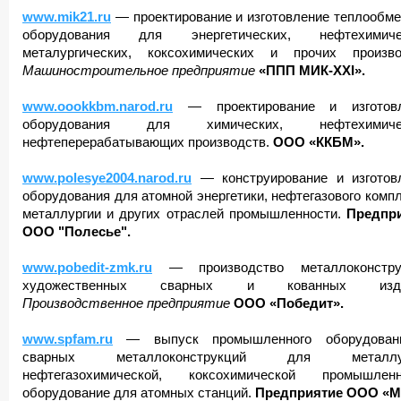
www.mik21.ru
— проектирование и изготовление теплообме
оборудования для энергетических, нефтехимичес
металургических, коксохимических и прочих произво
Машиностроительное
предприятие
«ППП МИК-ХХI».
www.oookkbm.narod.ru
— проектирование и изготовл
оборудования для химических, нефтехимичес
нефтеперерабатывающих производств.
ООО «ККБМ».
www.polesye2004.narod.ru
— конструирование и изготов
оборудования для атомной энергетики, нефтегазового компл
металлургии и других отраслей промышленности.
Предпри
ООО
"Полесье".
www.pobedit-zmk.ru
— производство металлоконструк
художественных сварных и кованных изде
Производственное предприятие
ООО «Победит».
www.spfam.ru
— выпуск промышленного оборудован
сварных металлоконструкций для металлур
нефтегазохимической, коксохимической промышленн
оборудование для атомных станций.
Предприятие ООО «М