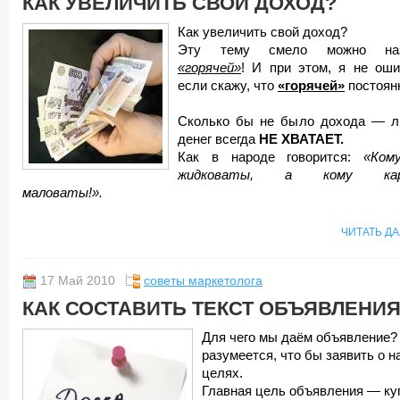
КАК УВЕЛИЧИТЬ СВОЙ ДОХОД?
Как увеличить свой доход?
Эту тему смело можно наз
«горячей»
! И при этом, я не оши
если скажу, что
«горячей»
постоян
Сколько бы не было дохода — 
денег всегда
НЕ ХВАТАЕТ.
Как в народе говорится:
«Ком
жидковаты, а кому ка
маловаты!».
ЧИТАТЬ Д
17 Май 2010
советы маркетолога
КАК СОСТАВИТЬ ТЕКСТ ОБЪЯВЛЕНИЯ
Для чего мы даём объявление?
разумеется, что бы заявить о 
целях.
Главная цель объявления — ку