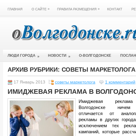
»
»
ГЛАВНАЯ
О САЙТЕ
ПРАВИЛА РАЗМЕЩЕНИЯ
КОНТАКТ
РЕ
ЛЮДИ ГОРОДА
НОВОСТИ
О-ВОЛГОДОНСКЕ
ПОСЛА
»
»
АРХИВ РУБРИКИ:
СОВЕТЫ МАРКЕТОЛОГА
17 Январь 2013
советы маркетолога
1 комментарий
ИМИДЖЕВАЯ РЕКЛАМА В ВОЛГОДОН
Имиджевая рекла
Волгодонске ниче
отличается от аналог
рекламы в других города
исключением тех рекл
кампаний, которые рассч