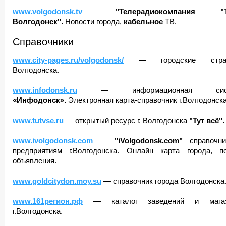
www.volgodonsk.tv
—
"Телерадиокомпания "Т
Волгодонск".
Новости города,
кабельное
ТВ.
Справочники
www.city-pages.ru/volgodonsk/
— городские стра
Волгодонска.
www.infodonsk.ru
— информационная сист
«Инфодонск».
Электронная карта-справочник г.Волгодонска
www.tutvse.ru
— открытый ресурс г. Волгодонска
"Тут всё".
www.ivolgodonsk.com
—
"iVolgodonsk.com"
справочни
предприятиям г.Волгодонска. Онлайн карта города, по
объявления.
www.goldcitydon.moy.su
— справочник города Волгодонска
www.161регион.рф
— каталог заведений и магаз
г.Волгодонска.