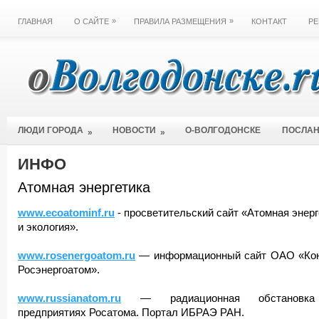
»
»
ГЛАВНАЯ
О САЙТЕ
ПРАВИЛА РАЗМЕЩЕНИЯ
КОНТАКТ
РЕ
ЛЮДИ ГОРОДА
НОВОСТИ
О-ВОЛГОДОНСКЕ
ПОСЛА
»
»
ИНФО
Атомная энергетика
www.ecoatominf.ru
- просветительский сайт «Атомная энерг
и экология».
www.rosenergoatom.ru
— информационный сайт ОАО «Ко
Росэнергоатом».
www.russianatom.ru
— радиационная обстановк
предприятиях Росатома. Портал ИБРАЭ РАН.