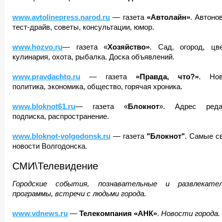
www.avtolinepress.narod.ru
— газета
«Автолайн»
. Автоно
тест-драйв, советы, консультации, юмор.
www.hozvo.ru
— газета «
Хозяйство»
. Сад, огород, цве
кулинария, охота, рыбалка. Доска объявлений.
www.pravdachto.ru
— газета
«Правда, что?»
. Нов
политика, экономика, общество, горячая хроника.
www.bloknot61.ru
— газета «
Блокнот
». Адрес реда
подписка, распространение.
www.bloknot-volgodonsk.ru
— газета
"Блокнот"
. Самые с
новости Волгодонска.
СМИ\Телевидение
Городские события, познавательные и развлекате
программы, встречи с людьми города.
www.vdnews.ru
—
Телекомпания «АНК»
.
Новости города.