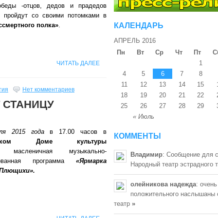
обеды -отцов, дедов и прадедов
 пройдут со своими потомками в
ссмертного полка»
.
КАЛЕНДАРЬ
АПРЕЛЬ 2016
Пн
Вт
Ср
Чт
Пт
С
1
ЧИТАТЬ ДАЛЕЕ
4
5
6
7
8
11
12
13
14
15
тия
Нет комментариев
18
19
20
21
22
 СТАНИЦУ
25
26
27
28
29
« Июль
аля 2015 года
в 17.00 часов в
КОММЕНТЫ
овском Доме культуры
ся масленичная музыкально-
Владимир
: Сообщение для 
зованная программа
«Ярмарка
Народный театр эстрадного 
Плющихи».
олейникова надежда
: очень
положительного наслышаны 
театр
»