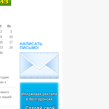
б
Вс
2
3
9
10
16
17
НАПИСАТЬ
23
24
ПИСЬМО!
30
студии
тан
»
 много
о вашей