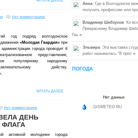
ЧИТАТЬ ДАЛЕЕ
Анна
: Где в Волгодонске мо
получить профессию или пр
ия
Нет комментариев
Владимир Шебзухов
: Ко вс
Прекрасному Владимир Шебз
Гвь
»
тий год подряд волгодонское
 движения
«Молодая Гвардия»
при
Эльвира
: Эта выставка сту
 администрации города проводит
6
работ называлась "В прос
»
трализованное представление,
нное популярному народному
-развлекательному действу,
ПОГОДА
.
ЧИТАТЬ ДАЛЕЕ
Нет данных
GISMETEO.RU
Нет комментариев
ВЕЛА ДЕНЬ
 ФЛАГА
ой активной молодежи города