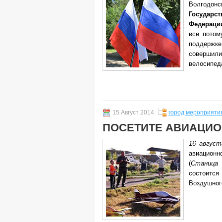
Волгод
Государ
Федераци
все потом
поддержк
совершили
велосипед
15 Август 2014
город мероприяти
ПОСЕТИТЕ АВИАЦИО
16 август
авиацион
(
Станица 
состоитс
Воздушног