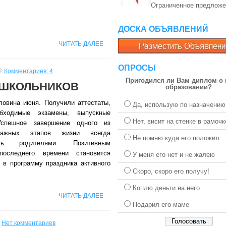
Ограниченное предложе
ДОСКА ОБЪЯВЛЕНИЙ
ЧИТАТЬ ДАЛЕЕ
ОПРОСЫ
Комментариев: 4
Пригодился ли Вам диплом о
 ШКОЛЬНИКОВ
образовании?
ловина июня. Получили аттестаты,
Да, использую по назначению
бходимые экзамены, выпускные
Нет, висит на стенке в рамочк
Успешное завершение одного из
ажных этапов жизни всегда
Не помню куда его положил
ось родителями. Позитивным
последнего времени становится
У меня его нет и не жалею
 в программу праздника активного
Скоро, скоро его получу!
Коплю деньги на него
ЧИТАТЬ ДАЛЕЕ
Подарил его маме
Нет комментариев