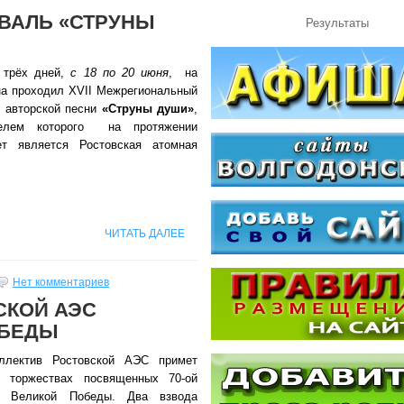
ВАЛЬ «СТРУНЫ
Результаты
 трёх дней,
с 18 по 20 июня
, на
на проходил XVII Межрегиональный
 авторской песни
«Струны души»
,
телем которого на протяжении
ет является Ростовская атомная
ЧИТАТЬ ДАЛЕЕ
Нет комментариев
СКОЙ АЭС
ОБЕДЫ
лектив Ростовской АЭС примет
в торжествах посвященных 70-ой
е Великой Победы. Два взвода