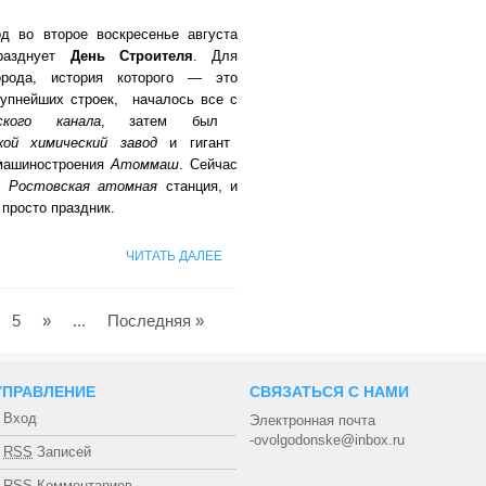
д во второе воскресенье августа
разднует
День Строителя
. Для
орода, история которого — это
рупнейших строек, началось все с
нского канала
, затем был
кой химический завод
и гигант
машиностроения
Атоммаш
. Сейчас
и
Ростовская атомная
станция, и
 просто праздник.
ЧИТАТЬ ДАЛЕЕ
5
»
...
Последняя »
УПРАВЛЕНИЕ
СВЯЗАТЬСЯ С НАМИ
Вход
Электронная почта
-ovolgodonske@inbox.ru
RSS
Записей
RSS
Комментариев