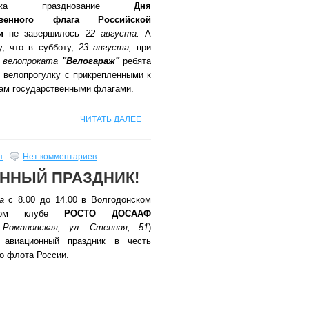
онска празднование
Дня
ственного флага Российской
и
не завершилось
22 августа.
А
у, что в субботу,
23 августа,
при
е
велопроката
"Велогараж"
ребята
 велопрогулку с прикрепленными к
ам государственными флагами.
ЧИТАТЬ ДАЛЕЕ
я
Нет комментариев
ННЫЙ ПРАЗДНИК!
а
с 8.00 до 14.00 в Волгодонском
ном клубе
РОСТО ДОСААФ
Романовская, ул. Степная, 51
)
я авиационный праздник в честь
о флота России.