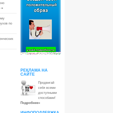
жно
о
»
ему
ухов по
денческих
РЕКЛАМА НА
САЙТЕ
Продвигай
себя всеми
доступными
способами!
Подробнее»
ИНФОПОДДЕРЖКА