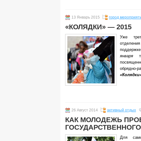
13 Январь 2015
город мероприят
«КОЛЯДКИ» — 2015
Уже тре
отделения
поддержке
января
теа
посвяще
обрядно
«Колядки»
26 Август 2014
активный отдых
КАК МОЛОДЕЖЬ ПРО
ГОСУДАРСТВЕННОГО
Для сам