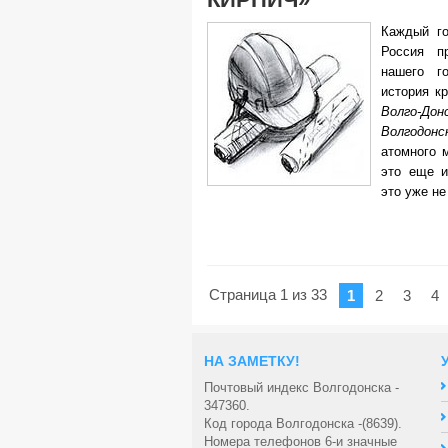
Каждый го
Россия п
нашего г
история к
Волго-До
Волгодонс
атомного 
это еще 
это уже не
Страница 1 из 33
1
2
3
4
НА ЗАМЕТКУ!
Почтовый индекс Волгодонска -
347360.
Код города Волгодонска -(8639).
Номера телефонов 6-и значные