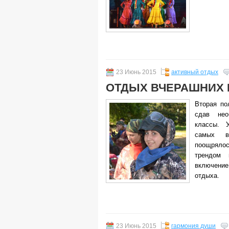
23 Июнь 2015
активный отдых
ОТДЫХ ВЧЕРАШНИХ
Вторая по
сдав нео
классы. 
самых в
поощрял
трендом 
включение
отдыха.
23 Июнь 2015
гармония души