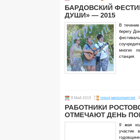
БАРДОВСКИЙ ФЕСТИ
ДУШИ» — 2015
В течение
берегу До
фестиваль
соучреди
многих л
станция.
8 Май 2015
город мероприятия
РАБОТНИКИ РОСТОВ
ОТМЕЧАЮТ ДЕНЬ П
9 мая
кол
участие 
годовщин