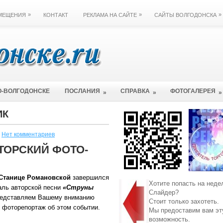
»
»
»
ЗМЕЩЕНИЯ
КОНТАКТ
РЕКЛАМА НА САЙТЕ
САЙТЫ ВОЛГОДОНСКА
О-ВОЛГОДОНСКЕ
ПОСЛАНИЯ
СПРАВКА
ФОТОГАЛЕРЕЯ
»
»
»
ИК
Нет комментариев
ТОРСКИЙ ФОТО-
Станице Романовской
завершился
Хотите попасть на неде
аль авторской песни
«Струны
Слайдер?
едставляем Вашему вниманию
Стоит только захотеть.
 фоторепортаж об этом событии.
Мы предоставим вам эт
возможность.