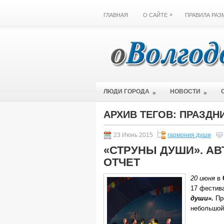
»
ГЛАВНАЯ
О САЙТЕ
ПРАВИЛА РА
ЛЮДИ ГОРОДА
НОВОСТИ
»
»
АРХИВ ТЕГОВ:
ПРАЗДН
23 Июнь 2015
гармония души
«СТРУНЫ ДУШИ». АВ
ОТЧЕТ
20 июня
в
17 фестив
души».
Пр
небольшой