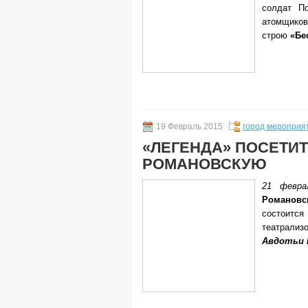
солдат П
атомщиков
строю
«Бе
19 Февраль 2015
город мероприя
«ЛЕГЕНДА» ПОСЕТИТ
РОМАНОВСКУЮ
21 февр
Роман
состоит
театрали
Авдотьи 