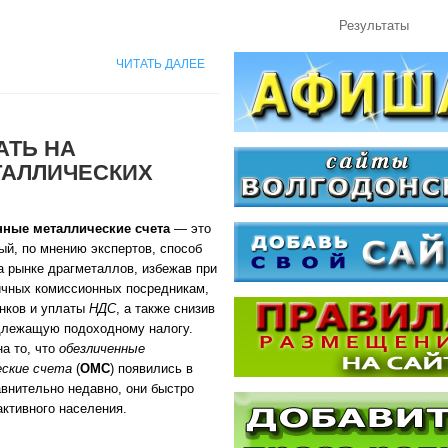
Результаты
ЧИТАТЬ ДАЛЕЕ
АТЬ НА
ТАЛЛИЧЕСКИХ
ные металлические счета
— это
ый, по мнению экспертов, способ
а рынке драгметаллов, избежав при
ичных комиссионных посредникам,
анков и уплаты
НДС
, а также снизив
длежащую подоходному налогу.
а то, что
обезличенные
ские счета
(
ОМС
) появились в
внительно недавно, они быстро
ктивного населения.