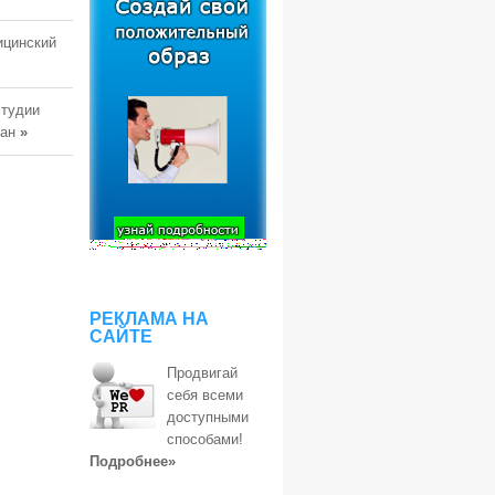
ицинский
студии
тан
»
РЕКЛАМА НА
САЙТЕ
Продвигай
себя всеми
доступными
способами!
Подробнее»