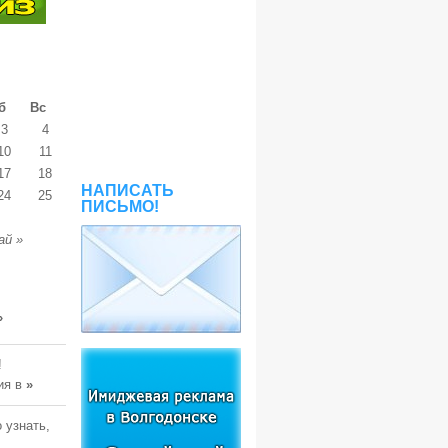
б
Вс
3
4
10
11
17
18
НАПИСАТЬ
24
25
ПИСЬМО!
ай »
»
!
ия в
»
 узнать,