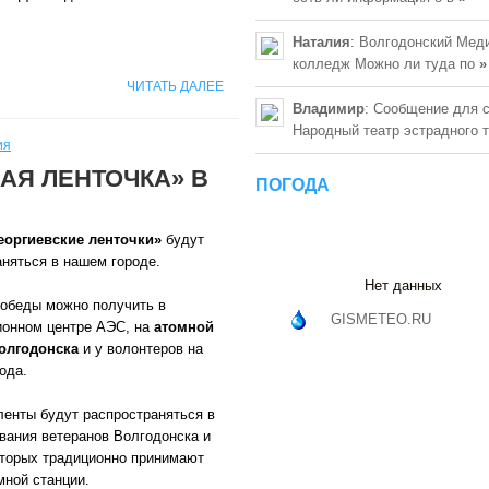
Наталия
: Волгодонский Мед
колледж Можно ли туда по
»
ЧИТАТЬ ДАЛЕЕ
Владимир
: Сообщение для 
Народный театр эстрадного 
ия
АЯ ЛЕНТОЧКА» В
ПОГОДА
еоргиевские ленточки»
будут
няться в нашем городе.
Нет данных
обеды можно получить в
GISMETEO.RU
онном центре АЭС, на
атомной
олгодонска
и у волонтеров на
ода.
енты будут распространяться в
вания ветеранов Волгодонска и
оторых традиционно принимают
мной станции.