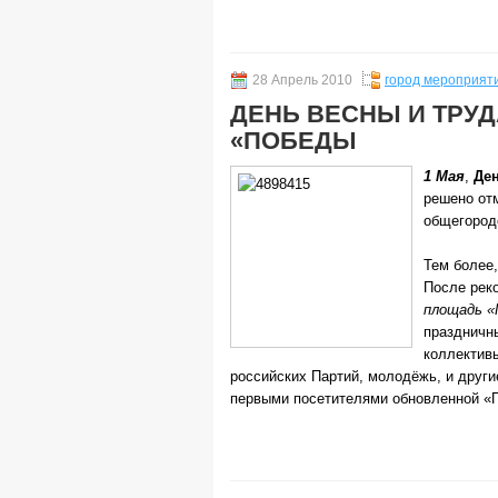
28 Апрель 2010
город мероприят
ДЕНЬ ВЕСНЫ И ТРУ
«ПОБЕДЫ
1 Мая
,
Ден
решено от
общегород
Тем более,
После рек
площадь «
праздничн
коллективы
российских Партий, молодёжь, и друг
первыми посетителями обновленной «