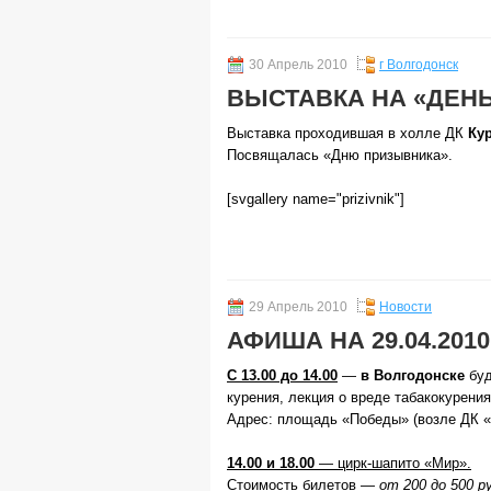
30 Апрель 2010
г Волгодонск
ВЫСТАВКА НА «ДЕН
Выставка проходившая в холле ДК
Ку
Посвящалась «Дню призывника».
[svgallery name="prizivnik"]
29 Апрель 2010
Новости
АФИША НА 29.04.2010
С 13.00 до 14.00
—
в Волгодонске
буд
курения, лекция о вреде табакокурения
Адрес: площадь «Победы» (возле ДК «
14.00 и 18.00
— цирк-шапито «Мир».
Стоимость билетов —
от 200 до 500 р