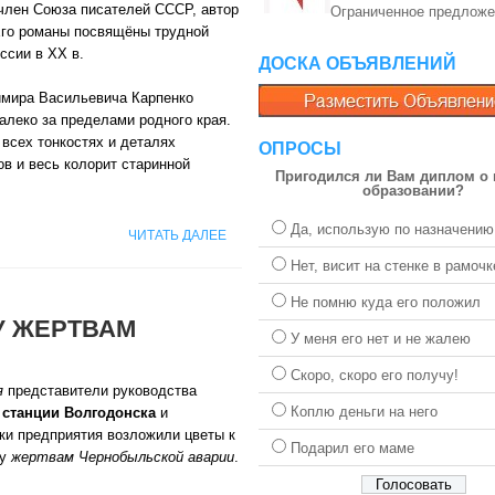
 член Союза писателей СССР, автор
Ограниченное предложе
Его романы посвящёны трудной
ссии в XX в.
ДОСКА ОБЪЯВЛЕНИЙ
мира Васильевича Карпенко
алеко за пределами родного края.
 всех тонкостях и деталях
ОПРОСЫ
ов и весь колорит старинной
Пригодился ли Вам диплом о
образовании?
Да, использую по назначению
ЧИТАТЬ ДАЛЕЕ
Нет, висит на стенке в рамочк
Не помню куда его положил
У ЖЕРТВАМ
У меня его нет и не жалею
Скоро, скоро его получу!
я
представители руководства
Коплю деньги на него
 станции Волгодонска
и
ки предприятия возложили цветы к
Подарил его маме
ку
жертвам Чернобыльской аварии
.