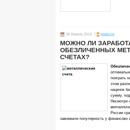
30 Апрель 2010
Новости
МОЖНО ЛИ ЗАРАБОТ
ОБЕЗЛИЧЕННЫХ МЕ
СЧЕТАХ?
Обезличен
оптимальн
поиграть н
этом разл
наценок б
сумму, по
Несмотря н
металличе
России сра
завоевали популярность у финансово а