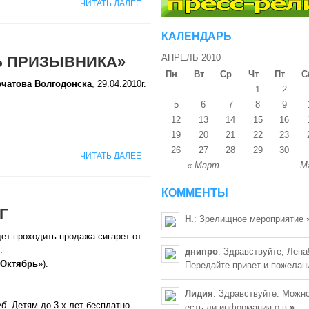
ЧИТАТЬ ДАЛЕЕ
КАЛЕНДАРЬ
АПРЕЛЬ 2010
Ь ПРИЗЫВНИКА»
Пн
Вт
Ср
Чт
Пт
С
рчатова Волгодонска
, 29.04.2010г.
1
2
5
6
7
8
9
12
13
14
15
16
19
20
21
22
23
26
27
28
29
30
ЧИТАТЬ ДАЛЕЕ
« Март
М
КОММЕНТЫ
Г
Н.
: Зрелищное мероприятие
ет проходить продажа сигарет от
.
днипро
: Здравствуйте, Лена
Октябрь
»).
Передайте привет и пожелан
Лидия
: Здравствуйте. Можно
уб
. Детям до 3-х лет бесплатно.
есть ли информация о в
»