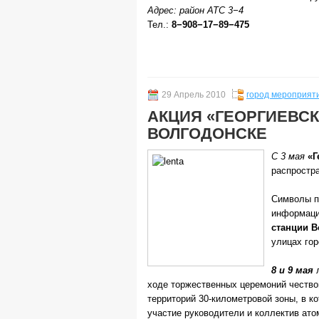
Адрес: район АТС 3−4
Тел.:
8−908−17−89−475
29 Апрель 2010
город мероприят
АКЦИЯ «ГЕОРГИЕВСК
ВОЛГОДОНСКЕ
С 3 мая
«Г
распростра
Символы п
информаци
станции В
улицах гор
8 и 9 мая
л
ходе торжественных церемоний чество
территорий 30-километровой зоны, в к
участие руководители и коллектив ато