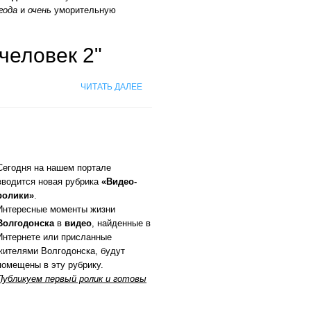
года
и
очень
уморительную
человек 2"
ЧИТАТЬ ДАЛЕЕ
Сегодня на нашем портале
вводится новая рубрика
«Видео-
ролики»
.
Интересные моменты жизни
Волгодонска
в
видео
, найденные в
Интернете или присланные
жителями Волгодонска, будут
помещены в эту рубрику.
Публикуем первый ролик и готовы