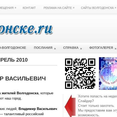
»
»
»
ЗМЕЩЕНИЯ
КОНТАКТ
РЕКЛАМА НА САЙТЕ
САЙТЫ ВОЛГОДОНСКА
О-ВОЛГОДОНСКЕ
ПОСЛАНИЯ
СПРАВКА
ФОТОГАЛЕРЕЯ
»
»
»
РЕЛЬ 2010
Р ВАСИЛЬЕВИЧ
а
жителей Волгодонска
, которые
Хотите попасть на неде
ют наш город.
Слайдер?
Стоит только захотеть.
аких людей,
Владимир Васильевич
Мы предоставим вам эт
— талантливый российский
возможность.