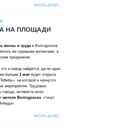
ЧИТАТЬ ДАЛЕЕ
ия
ДА НА ПЛОЩАДИ
ь весны и труда
в Волгодонске
мечать не суровыми митингами, а
ским праздником.
 что и повод найдётся, да не один.
онструкции
1 мая
будет открыта
Победы»
, на которой и начнутся
ые мероприятия. Трудовые
 города, активисты всех
ие
жители Волгодонска
, станут
Победы».
ЧИТАТЬ ДАЛЕЕ