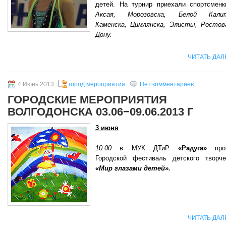
детей. На турнир приехали спортсменк
Аксая, Морозовска, Белой Кали
Каменска, Цимлянска, Элисты, Ростова
Дону.
ЧИТАТЬ ДАЛ
4 Июнь 2013
город мероприятия
Нет комментариев
ГОРОДСКИЕ МЕРОПРИЯТИЯ
ВОЛГОДОНСКА 03.06−09.06.2013 Г
3 июня
10.00
в МУК ДТиР
«Радуга»
прой
Городской фестиваль детского творче
«Мир глазами детей».
ЧИТАТЬ ДАЛ