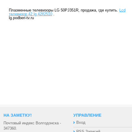
Плазменные телевизоры LG 50PJ351R, продажа, где купить.
Lcd
телевизор 42 lg 42lf2510
.
lg.podberi-tv.ru
НА ЗАМЕТКУ!
УПРАВЛЕНИЕ
Вход
Почтовый индекс Волгодонска -
347360.
RSS
Записей