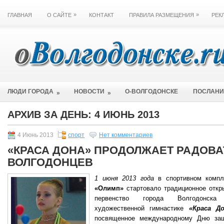
»
»
ГЛАВНАЯ
О САЙТЕ
КОНТАКТ
ПРАВИЛА РАЗМЕЩЕНИЯ
РЕК
ЛЮДИ ГОРОДА
НОВОСТИ
О-ВОЛГОДОНСКЕ
ПОСЛАН
»
»
АРХИВ ЗА ДЕНЬ:
4 ИЮНЬ 2013
4 Июнь 2013
спорт
Нет комментариев
«КРАСА ДОНА» ПРОДОЛЖАЕТ РАДОВА
ВОЛГОДОНЦЕВ
1 июня 2013 года
в спортивном компл
«Олимп»
стартовало традиционное откр
первенство города Волгодонск
художественной гимнастике
«Краса До
посвященное международному Дню за