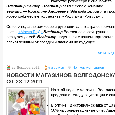
качестве режиссера и сценариста
Владимир Реннер
.
Владимир
взял с собою команду:
ведущих —
Кристину Андрееву
и
Эдварда Бриони
, а так
хореографические коллективы «Радуга» и «Антураж».
Совсем недавно режиссер и руководитель театра современ
пьесы
«Маска.RаД»
Владимир Реннер
со своей группой
вернулся домой.
Владимир
поделился с нашим порталом с
впечатлениями от поездки и планами на будущее.
ЧИТАТЬ Д
23 Декабрь 2011
я и семья
Нет комментариев
НОВОСТИ МАГАЗИНОВ ВОЛГОДОНСК
ОТ 23.12.2011
На этой неделе магазины Волгодон
предлагают следующие акции и ски
В оптике
«Виктория»
скидка от 10 
50% на солнцезащитные очки. Адре