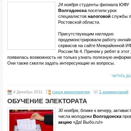
24 ноября
студенты филиала ЮФУ
Волгодонска
посетили урок
специалистов
налоговой
службы 
Ростовской области.
Присутствующим наглядно
продемонстрировали работу онлай
сервисов на сайте Межрайонной 
России № 4. Причем у ребят в этот
появилась возможность не только узнать полезную информ
Они также смогли задать интересующие их вопросы.
ЧИТАТЬ Д
4 Декабрь 2011
город мероприятия
1 комментарий
ОБУЧЕНИЕ ЭЛЕКТОРАТА
30 ноября
, ближе к вечеру, активис
числа молодежи
Волгодонска
про
акцию
«Да! Выбо.ru!»