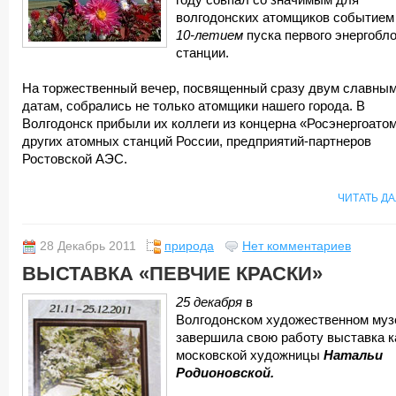
году совпал со значимым для
волгодонских атомщиков событие
10-летием
пуска первого энергобл
станции.
На торжественный вечер, посвященный сразу двум славны
датам, собрались не только атомщики нашего города. В
Волгодонск прибыли их коллеги из концерна «Росэнергоатом
других атомных станций России, предприятий-партнеров
Ростовской АЭС.
ЧИТАТЬ Д
28 Декабрь 2011
природа
Нет комментариев
ВЫСТАВКА «ПЕВЧИЕ КРАСКИ»
25 декабря
в
Волгодонском художественном муз
завершила свою работу выставка к
московской художницы
Натальи
Родионовской.