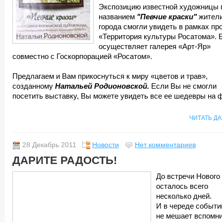
Экспозицию известной художницы 
названием
"Певчие краски"
жител
города смогли увидеть в рамках пр
«Территория культуры Росатома». 
осуществляет галерея «Арт-Яр»
совместно с Госкорпорацией «Росатом».
Предлагаем и Вам прикоснуться к миру «цветов и трав»,
созданному
Натальей Родионовской.
Если Вы не смогли
посетить выставку, Вы можете увидеть все ее шедевры на ф
ЧИТАТЬ Д
28 Декабрь 2011
Новости
Нет комментариев
ДАРИТЕ РАДОСТЬ!
До встречи Нового
осталось всего
несколько дней.
И в череде событи
не мешает вспомн