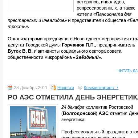
ветеранов, инвалидов,
репрессированных, а также
жители «
Пансионата для
престарелых и инвалидов»
и представители общества
«Бел
трость».
Организаторами праздничного Новогоднего мероприятия ст
депутат Городской думы
Горчанюк П.П.
, предприниматель
Буток В. В.
и активисты социального сектора совета
общественности микрорайона
«Звёздный»
.
ЧИТАТЬ Д
28 Декабрь 2011
Новости
Комментариев: 7
РО АЭС ОТМЕТИЛА ДЕНЬ ЭНЕРГЕТИК
24 декабря
коллектив Ростовской
(
Волгодонской
)
АЭС
отметил Ден
энергетика.
Профессиональный праздник в это