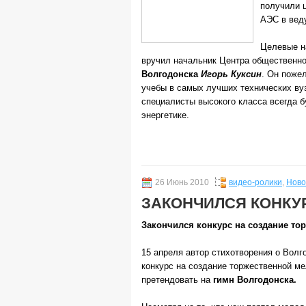
получили 
АЭС в вед
Целевые н
вручил начальник Центра общественн
Волгодонска
Игорь Куксин
. Он поже
учебы в самых лучших технических вуз
специалисты высокого класса всегда б
энергетике.
26 Июнь 2010
видео-ролики
,
Ново
ЗАКОНЧИЛСЯ КОНКУ
Закончился конкурс на создание то
15 апреля автор стихотворения о Волг
конкурс на создание торжественной ме
претендовать на
гимн Волгодонска.