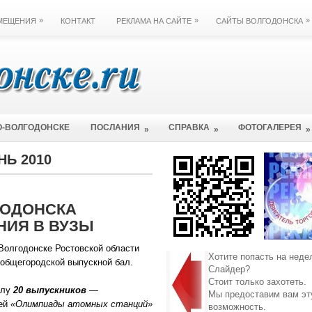
»
»
»
ЗМЕЩЕНИЯ
КОНТАКТ
РЕКЛАМА НА САЙТЕ
САЙТЫ ВОЛГОДОНСКА
О-ВОЛГОДОНСКЕ
ПОСЛАНИЯ
СПРАВКА
ФОТОГАЛЕРЕЯ
»
»
»
НЬ 2010
ГОДОНСКА
НИЯ В ВУЗЫ
Волгодонске Ростовской области
Хотите попасть на неде
 общегородской выпускной бал.
Слайдер?
Стоит только захотеть.
алу
20 выпускников
—
Мы предоставим вам эт
лей
«Олимпиады атомных станций»
возможность.