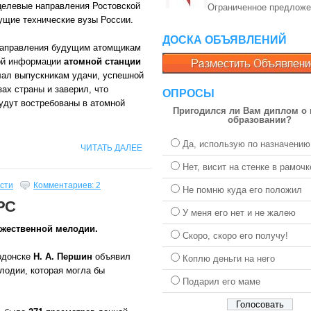
целевые направления Ростовской
Ограниченное предложе
ущие технические вузы России.
ДОСКА ОБЪЯВЛЕНИЙ
аправления будущим атомщикам
ой информации
атомной станции
лал выпускникам удачи, успешной
ах страны и заверил, что
ОПРОСЫ
удут востребованы в атомной
Пригодился ли Вам диплом о
образовании?
Да, использую по назначению
ЧИТАТЬ ДАЛЕЕ
Нет, висит на стенке в рамочк
сти
Комментариев: 2
Не помню куда его положил
РС
У меня его нет и не жалею
ржественной мелодии.
Скоро, скоро его получу!
одонске
Н. А. Першин
объявил
Коплю деньги на него
лодии, которая могла бы
Подарил его маме