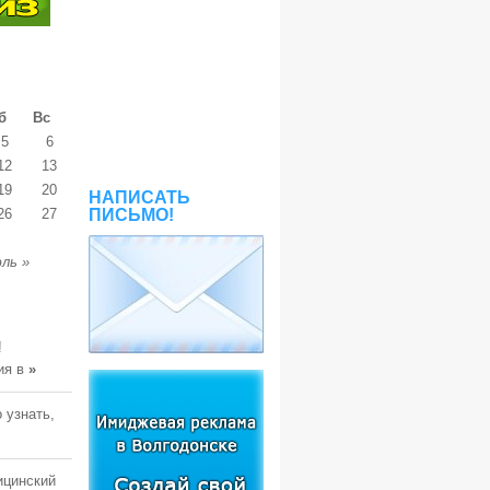
б
Вс
5
6
12
13
19
20
НАПИСАТЬ
26
27
ПИСЬМО!
ль »
!
ия в
»
 узнать,
ицинский