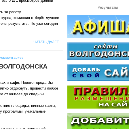
, было
271
просмотров данной
Результаты
ь за работу.
нкурса, комиссия отберёт лучшее
лены результаты. Но уже сегодня
ЧИТАТЬ ДАЛЕЕ
 комментариев
 ВОЛГОДОНСКА
нах
и
кафе
, Нового города Вы
иятно отдохнуть, провести любое
ие от юбилея до свадьбы.
етние площадки, винные карты,
оу программы, уникальные
.
тье лишь часть заведений