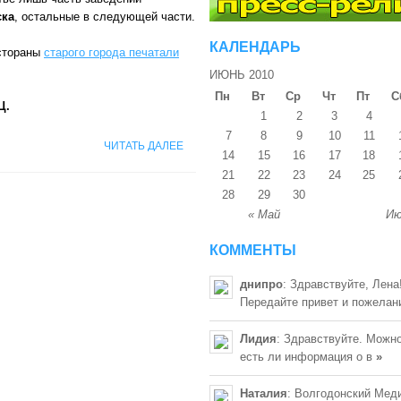
ска
, остальные в следующей части.
КАЛЕНДАРЬ
стораны
старого города печатали
ИЮНЬ 2010
Пн
Вт
Ср
Чт
Пт
С
Ц.
1
2
3
4
7
8
9
10
11
ЧИТАТЬ ДАЛЕЕ
14
15
16
17
18
21
22
23
24
25
28
29
30
« Май
Ию
КОММЕНТЫ
днипро
: Здравствуйте, Лена
Передайте привет и пожелан
Лидия
: Здравствуйте. Можно
есть ли информация о в
»
Наталия
: Волгодонский Мед