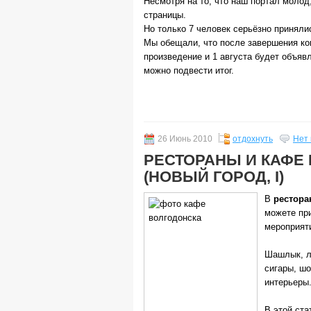
Несмотря на то, что наш портал молод
страницы.
Но только 7 человек серьёзно принялис
Мы обещали, что после завершения ко
произведение и 1 августа будет объяв
можно подвести итог.
26 Июнь 2010
отдохнуть
Нет
РЕСТОРАНЫ И КАФЕ
(НОВЫЙ ГОРОД, I)
В
рестора
можете пр
мероприят
Шашлык, л
сигары, ш
интерьеры
В этой ста