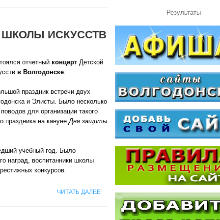
Результаты
 ШКОЛЫ ИСКУССТВ
тоялся отчетный
концерт
Детской
усств
в Волгодонске
.
ольшой праздник встречи двух
годонска и Элисты. Было несколько
поводов для организации такого
о праздника на кануне
Дня защиты
едший учебный год. Было
го наград, воспитанники школы
престижных конкурсов.
ЧИТАТЬ ДАЛЕЕ