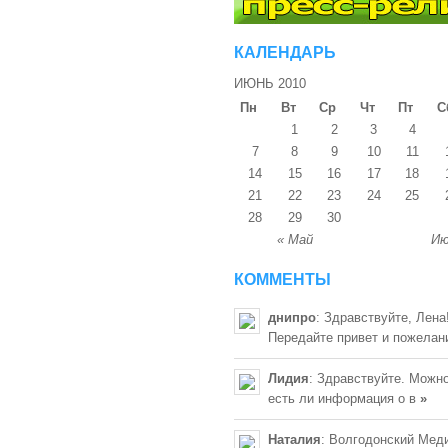
КАЛЕНДАРЬ
ИЮНЬ 2010
Пн
Вт
Ср
Чт
Пт
С
1
2
3
4
7
8
9
10
11
14
15
16
17
18
21
22
23
24
25
28
29
30
« Май
Ию
КОММЕНТЫ
днипро
: Здравствуйте, Лена
Передайте привет и пожелан
Лидия
: Здравствуйте. Можно
есть ли информация о в
»
Наталия
: Волгодонский Мед