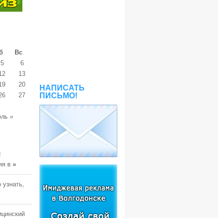
б
Вс
5
6
12
13
19
20
НАПИСАТЬ
26
27
ПИСЬМО!
ль »
!
ия в
»
 узнать,
ицинский