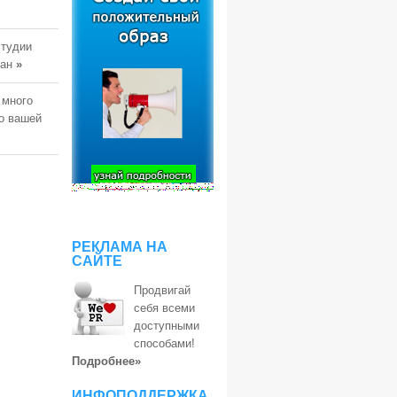
студии
тан
»
 много
о вашей
РЕКЛАМА НА
САЙТЕ
Продвигай
себя всеми
доступными
способами!
Подробнее»
ИНФОПОДДЕРЖКА