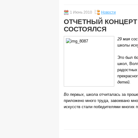
1 Июнь 2010
Новости
ОТЧЕТНЫЙ КОНЦЕРТ
СОСТОЯЛСЯ
29 мая
сос
школы иск
Это был б
школ, Вол
радостных 
прекрасног
детей.
Во первых,
школа отчиталась за прош
приложено много труда, завоевано мно
искусств стали победителями многих 