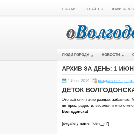
»
ГЛАВНАЯ
О САЙТЕ
ПРАВИЛА РА
ЛЮДИ ГОРОДА
НОВОСТИ
»
»
АРХИВ ЗА ДЕНЬ:
1 ИЮН
1 Июнь 2010
поздравления
,
порт
ДЕТОК ВОЛГОДОНСК
Это всё они, такие разные, забавные.
пятёрок, радости, веселья и много-мног
Волгодонска
)
[svgallery name="deni_ijn"]