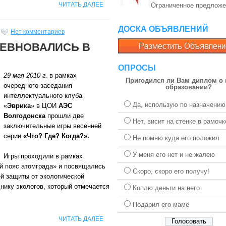
ЧИТАТЬ ДАЛЕЕ
Ограниченное предложе
ДОСКА ОБЪЯВЛЕНИЙ
Нет комментариев
ЕВНОВАЛИСЬ В
ОПРОСЫ
29 мая 2010 г.
в рамках
Пригодился ли Вам диплом о
очередного заседания
образовании?
интеллектуального клуба
Да, использую по назначению
«
Эврика
» в ЦОИ
АЭС
Волгодонска
прошли две
Нет, висит на стенке в рамочк
заключительные игры весенней
серии
«Что? Где? Когда?».
Не помню куда его положил
У меня его нет и не жалею
Игры проходили в рамках
й пояс атомграда» и посвящались
Скоро, скоро его получу!
й защиты от экологической
нику экологов, который отмечается
Коплю деньги на него
Подарил его маме
ЧИТАТЬ ДАЛЕЕ