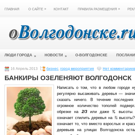
»
»
ГЛАВНАЯ
О САЙТЕ
КОНТАКТ
ПРАВИЛА РАЗМЕЩЕНИЯ
РЕК
ЛЮДИ ГОРОДА
НОВОСТИ
О-ВОЛГОДОНСКЕ
ПОСЛАН
»
»
16 Апрель 2013
бизнес
,
город мероприятия
Нет комментариев
БАНКИРЫ ОЗЕЛЕНЯЮТ ВОЛГОДОНСК
Написать о том, что в любом городе н
регулярно высаживать деревья — значи
сказать ничего. В течение последних
огромное количество тополей подверг
обрезке на
2/3
или даже
¾
высоты.
означает спилить деревья на
¾
высоты?
означает то, что вместо взрослых и кра
деревьев на улицах Волгодонска оста