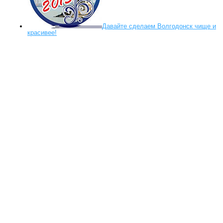
Давайте сделаем Волгодонск чище и
красивее!