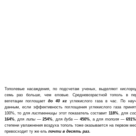
Тополевые насаждения, по подсчетам ученых, выделяют кислоро
семь раз больше, чем еловые. Средневозрастной тополь в пе
вегетации поглощает
до 40 кг
углекислого газа в час. По нау
данным, если эффективность поглощения углекислого газа принят
100%, то для
лиственницы
этот показатель составит
118%
, для
со
164%
, для
липы
—
254%
, для
дуба
—
450%
, а для
тополя
—
691
степени увлажнения воздуха тополь тоже оказывается на первом мес
превосходит ту же ель
почти в десять раз.