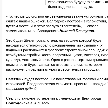
строительство будущего памятника
была выделена площадка.
«То, что мы до сих пор не увековечили звание «строитель», 
считаю нашей ошибкой. Волгодонск построен в голой степи,
пустом месте. И в этом заслуга строителей», — сказал
заместитель мэра Волгодонска
Николай Плыгунов
.
Это будет
25-метровая
стела, на вершине которой будет
находиться степной орел с расправленными крыльями. У
подножия расположится фрагмент строительной площадки с
атрибутами стройки: каска, сварочный щиток, мастерок, кир
кувалда, монтажный пояс. Орел с распростертыми крыльям
пластически будет связан со вторым планом, на котором
расположится раскрытая «книга строительства города».
Памятник
будет построен на пожертвования горожан и сами
строителей. Предполагаемая стоимость проекта — порядка
миллионов рублей
.
Стелу планируют установить к следующему Дню города
Волгодонска
в 2011 году
.