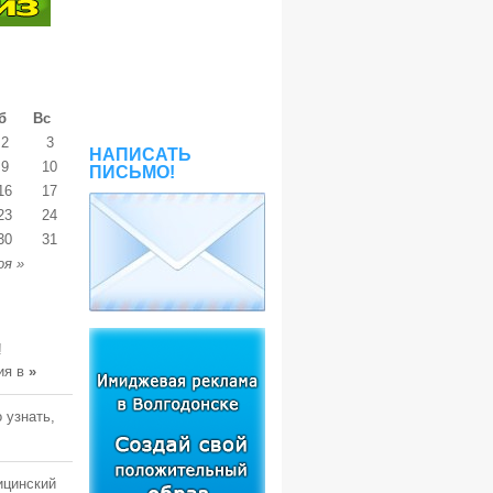
б
Вс
2
3
НАПИСАТЬ
9
10
ПИСЬМО!
16
17
23
24
30
31
оя »
!
ия в
»
 узнать,
ицинский