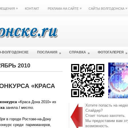
»
»
»
ЗМЕЩЕНИЯ
КОНТАКТ
РЕКЛАМА НА САЙТЕ
САЙТЫ ВОЛГОДОНСКА
О-ВОЛГОДОНСКЕ
ПОСЛАНИЯ
СПРАВКА
ФОТОГАЛЕРЕЯ
»
»
»
ТЯБРЬ 2010
ОНКУРСА «КРАСА
конкурса
«Краса Дона 2010» из
Хотите попасть на неде
ска
заняла
I место.
Слайдер?
Стоит только захотеть.
бря
в городе Ростове-на-Дону
Мы предоставим вам эт
конкурс среди парикмахеров,
возможность.