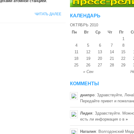
цехами атомной станцией.
ЧИТАТЬ ДАЛЕЕ
КАЛЕНДАРЬ
ОКТЯБРЬ 2010
Пн
Вт
Ср
Чт
Пт
С
1
4
5
6
7
8
11
12
13
14
15
18
19
20
21
22
25
26
27
28
29
« Сен
Н
КОММЕНТЫ
днипро
: Здравствуйте, Лена
Передайте привет и пожелан
Лидия
: Здравствуйте. Можно
есть ли информация о в
»
Наталия
: Волгодонский Мед