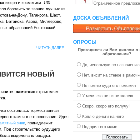
маникюра и косметики.
130
Ограниченное предложе
тов
боролись за звание лучших из
стова-на-Дону, Таганрога, Шахт,
ДОСКА ОБЪЯВЛЕНИЙ
а, Батайска, Азова, Миллерово,
ьных образований Ростовской
.
ОПРОСЫ
ЧИТАТЬ ДАЛЕЕ
Пригодился ли Вам диплом о
образовании?
Да, использую по назначению
ЯВИТСЯ НОВЫЙ
Нет, висит на стенке в рамочк
Не помню куда его положил
появится
памятник
строителям
У меня его нет и не жалею
ска
.
Скоро, скоро его получу!
 уже состоялась торжественная
Коплю деньги на него
ервого камня в его основание. Идея
амятный знак
, принадлежит
Подарил его маме
м. Под строительство будущего
 была выделена площадка.