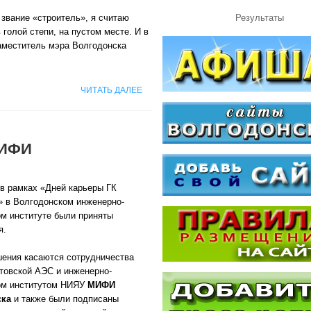
 звание «строитель», я считаю
Результаты
голой степи, на пустом месте. И в
заместитель мэра Волгодонска
ЧИТАТЬ ДАЛЕЕ
МИФИ
в рамках «Дней карьеры ГК
» в Волгодонском инженерно-
ом институте были приняты
я.
шения касаются сотрудничества
товской АЭС и инженерно-
ом институтом НИЯУ
МИФИ
ска
и также были подписаны