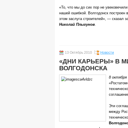
«То, что мы до сих пор не увековечили
нашей ошибкой. Волгодонск построен в 
этом заслуга строителей», — сказал 
Николай Плыгунов
.
13 Октябрь 2010
Новости
«ДНИ КАРЬЕРЫ» В 
ВОЛГОДОНСКА
8 октября
«Ростатом
техническ
соглашени
Эти согла
между Рос
техническ
Волгодон