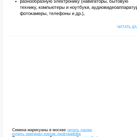
разнообразную электронику (навигаторы, бытовую
технику, компьютеры и ноутбуки, аудиовидеоаппаратур
фотокамеры, телефоны и др.),
ЧИТАТЬ Д
Семена марихуаны в москве
читать далее
.
купить оригинал кортик люфтваффе
.