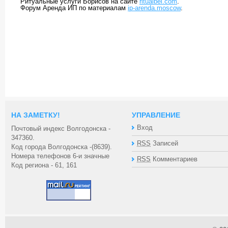
Ритуальные услуги Борисов на сайте
ritualbel.com
.
Форум Аренда ИП по материалам
ip-arenda.moscow
.
НА ЗАМЕТКУ!
УПРАВЛЕНИЕ
Вход
Почтовый индекс Волгодонска -
347360.
RSS
Записей
Код города Волгодонска -(8639).
Номера телефонов 6-и значные
RSS
Комментариев
Код региона - 61, 161