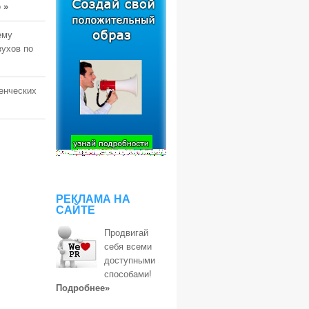
о
»
ему
ухов по
денческих
РЕКЛАМА НА
САЙТЕ
Продвигай
себя всеми
доступными
способами!
Подробнее»