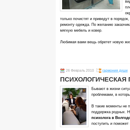
ви
пл
ок
только почистят и приведут в порядок
ремонту одежда. По желанию заказчик
мягкую мебель и ковер.
Любимая вами вещь обретет новую жиз
26 Февраль 2010
гармония души
ПСИХОЛОГИЧЕСКАЯ
Бывают в жизни ситу
проблемами, в котор
В такие моменты не п
поддержка родных. 
психолога в Волгод
поступить и поможет 