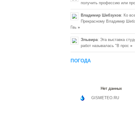
получить профессию или пр
Владимир Шебзухов
: Ко вс
Прекрасному Владимир Шебз
Гвь
»
Эльвира
: Эта выставка сту
работ называлась "В прос
»
ПОГОДА
Нет данных
GISMETEO.RU