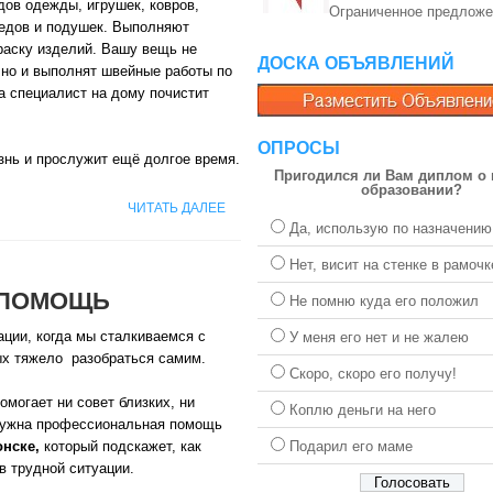
дов одежды, игрушек, ковров,
Ограниченное предложе
едов и подушек. Выполняют
раску изделий. Вашу вещь не
ДОСКА ОБЪЯВЛЕНИЙ
, но и выполнят швейные работы по
а специалист на дому почистит
ОПРОСЫ
нь и прослужит ещё долгое время.
Пригодился ли Вам диплом о
образовании?
ЧИТАТЬ ДАЛЕЕ
Да, использую по назначению
Нет, висит на стенке в рамочк
 ПОМОЩЬ
Не помню куда его положил
ации, когда мы сталкиваемся с
У меня его нет и не жалею
ых тяжело разобраться самим.
Скоро, скоро его получу!
омогает ни совет близких, ни
Коплю деньги на него
Нужна профессиональная помощь
онске,
который подскажет, как
Подарил его маме
в трудной ситуации.