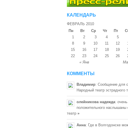
КАЛЕНДАРЬ
ФЕВРАЛЬ 2010
Пн
Вт
Ср
Чт
Пт
С
1
2
3
4
5
8
9
10
11
12
15
16
17
18
19
22
23
24
25
26
« Янв
Ма
КОММЕНТЫ
Владимир
: Сообщение для 
Народный театр эстрадного 
олейникова надежда
: очень
положительного наслышаны 
театр
»
Анна
: Где в Волгодонске мо