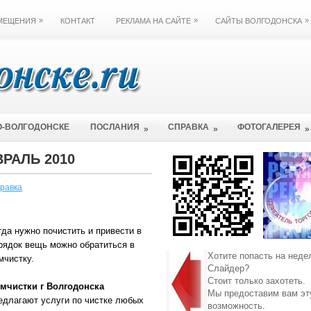
»
»
»
ЗМЕЩЕНИЯ
КОНТАКТ
РЕКЛАМА НА САЙТЕ
САЙТЫ ВОЛГОДОНСКА
О-ВОЛГОДОНСКЕ
ПОСЛАНИЯ
СПРАВКА
ФОТОГАЛЕРЕЯ
»
»
»
ВРАЛЬ 2010
равка
гда нужно почистить и привести в
рядок вещь можно обратиться в
Хотите попасть на неде
мчистку.
Слайдер?
Стоит только захотеть.
мчистки г Волгодонска
Мы предоставим вам эт
едлагают услуги по чистке любых
возможность.