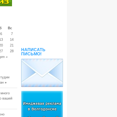
б
Вс
6
7
13
14
20
21
НАПИСАТЬ
27
28
ПИСЬМО!
рт »
студии
тан
»
 много
о вашей
жно