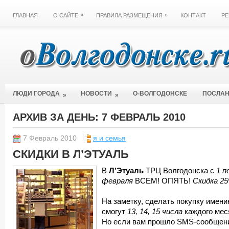
»
»
ГЛАВНАЯ
О САЙТЕ
ПРАВИЛА РАЗМЕЩЕНИЯ
КОНТАКТ
РЕ
ЛЮДИ ГОРОДА
НОВОСТИ
О-ВОЛГОДОНСКЕ
ПОСЛА
»
»
АРХИВ ЗА ДЕНЬ:
7 ФЕВРАЛЬ 2010
7 Февраль 2010
я и семья
СКИДКИ В Л’ЭТУАЛЬ
В
Л’Этуаль
ТРЦ Волгодонска с
1 п
февраля
ВСЕМ! ОПЯТЬ!
Скидка 2
На заметку, сделать покупку имени
смогут
13, 14, 15 числа
каждого мес
Но если вам прошло SMS-сообщени