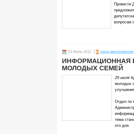
Провести Д
предложил
депутатск
вопросам 
23 Июль 2011
город мероприятия
ИНФОРМАЦИОННАЯ 
МОЛОДЫХ СЕМЕЙ
29 июля
бу
молодых с
улучшени
Отдел по 
Администр
информаци
тема стан
ото дня.