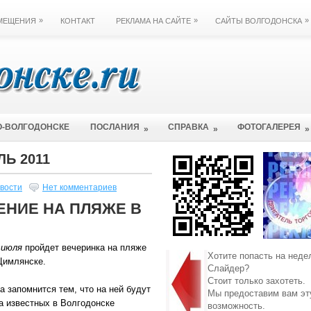
»
»
»
ЗМЕЩЕНИЯ
КОНТАКТ
РЕКЛАМА НА САЙТЕ
САЙТЫ ВОЛГОДОНСКА
О-ВОЛГОДОНСКЕ
ПОСЛАНИЯ
СПРАВКА
ФОТОГАЛЕРЕЯ
»
»
»
ЛЬ 2011
вости
Нет комментариев
ЕНИЕ НА ПЛЯЖЕ В
 июля
пройдет вечеринка на пляже
Хотите попасть на неде
Цимлянске.
Слайдер?
Стоит только захотеть.
а запомнится тем, что на ней будут
Мы предоставим вам эт
а известных в Волгодонске
возможность.