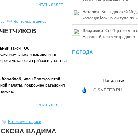
ЧИТАТЬ ДАЛЕЕ
Наталия
: Волгодонский Мед
колледж Можно ли туда по
»
тву
Нет комментариев
СЧЕТЧИКОВ
Владимир
: Сообщение для 
Народный театр эстрадного 
ьный закон «Об
ПОГОДА
режении» внесли изменения и
сроки установки приборов учета на
 Козоброд,
член Волгодонской
Нет данных
ной палаты, подробнее разъяснил
GISMETEO.RU
закона.
ЧИТАТЬ ДАЛЕЕ
Нет комментариев
ЯСКОВА ВАДИМА