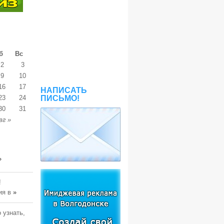
б
Вс
2
3
9
10
16
17
НАПИСАТЬ
23
24
ПИСЬМО!
30
31
вг »
»
!
ия в
»
 узнать,