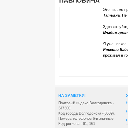
ПАВЛОВИЧА
Это письмо п
Татьяна.
Печ
Здравствуйте
Владимировн
Я уже нескол
Ряскова Вад
проживал в го
НА ЗАМЕТКУ!
Почтовый индекс Волгодонска -
347360.
Код города Волгодонска -(8639).
Номера телефонов 6-и значные
Код региона - 61, 161