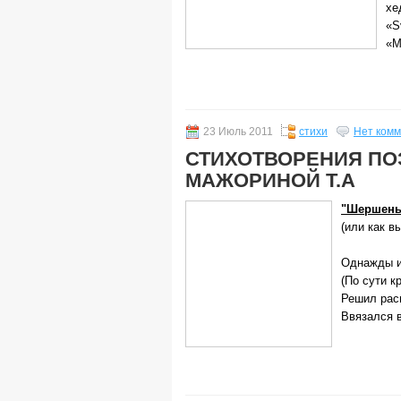
хе
«S
«М
23 Июль 2011
стихи
Нет ком
СТИХОТВОРЕНИЯ П
МАЖОРИНОЙ Т.А
"Шершень 
(или как в
Однажды и
(По сути к
Решил рас
Ввязался в