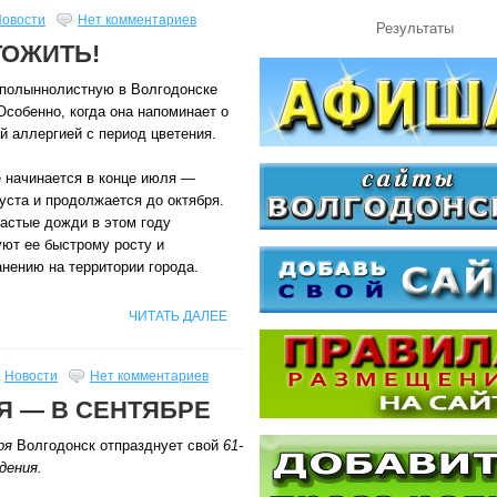
овости
Нет комментариев
Результаты
ОЖИТЬ!
полыннолистную в Волгодонске
Особенно, когда она напоминает о
й аллергией с период цветения.
е начинается в конце июля —
уста и продолжается до октября.
астые дожди в этом году
уют ее быстрому росту и
нению на территории города.
ЧИТАТЬ ДАЛЕЕ
,
Новости
Нет комментариев
Я — В СЕНТЯБРЕ
ря
Волгодонск отпразднует свой
61-
дения.