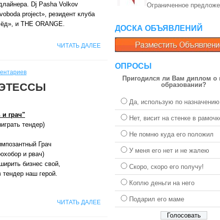
длайнера. Dj Pasha Volkov
Ограниченное предложе
voboda project», резидент клуба
ёд», и THE ORANGE.
ДОСКА ОБЪЯВЛЕНИЙ
ЧИТАТЬ ДАЛЕЕ
ОПРОСЫ
ментариев
Пригодился ли Вам диплом о
ОЭТЕССЫ
образовании?
Да, использую по назначению
и грач"
Нет, висит на стенке в рамочк
ыиграть тендер)
Не помню куда его положил
мпозантный Грач
У меня его нет и не жалею
рохобор и рвач)
ширить бизнес свой,
Скоро, скоро его получу!
 тендер наш герой.
Коплю деньги на него
Подарил его маме
ЧИТАТЬ ДАЛЕЕ