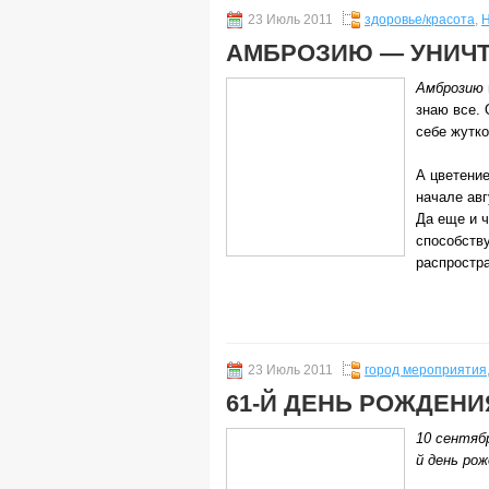
23 Июль 2011
здоровье/красота
,
Н
АМБРОЗИЮ — УНИЧТ
Амброзию
знаю все. 
себе жутко
А цветени
начале авг
Да еще и ч
способств
распростра
23 Июль 2011
город мероприятия
61-Й ДЕНЬ РОЖДЕНИ
10 сентяб
й день рож