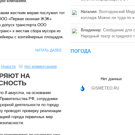
ей компанией.
Наталия
: Волгодонский Мед
таким жестким мерам послужил тот
колледж Можно ли туда по
»
 ООО «Первая оконная ЖЭК»
а допуск транспорта ООО
Владимир
: Сообщение для 
ранс» к местам сбора мусора из
Народный театр эстрадного 
ейнеры с контейнерных площадок.
ЧИТАТЬ ДАЛЕЕ
ПОГОДА
,
Новости
Нет комментариев
РЯЮТ НА
Нет данных
СНОСТЬ
GISMETEO.RU
по 8 августа
, на основании
 Правительства РФ, сотрудники
зорной деятельности по городу
у проводят проверку реализации
ацией города первичных мер
езопасности.
ое мероприятие по контролю уже