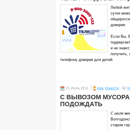
Любой жит
сутки мож
общеросси
доверия.
Если Вы, 
подвергае
и не знают
получить, 
телефону доверия для детей.
21 Июль 2011
дом
,
Новости
Н
С ВЫВОЗОМ МУСОРА
ПОДОЖДАТЬ
С июля ме
Волгодонск
старом гор