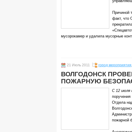
управляющ
Причиной 
факт, что
прекратил
«Спецавтот
мусорокамер и удалила мусорные конт
21 Июль 2011
город мероприятия
ВОЛГОДОНСК ПРОВЕ
ПОЖАРНУЮ БЕЗОПА
С 12 июля 
поручения
Отдела над
Волгодонск
Администр
пожарной б
Аналогичн