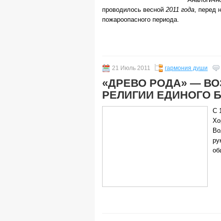
проводилось весной
2011 года
, перед 
пожароопасного периода.
21 Июль 2011
гармония души
«ДРЕВО РОДА» — В
РЕЛИГИИ ЕДИНОГО 
С 
Хо
Во
ру
об