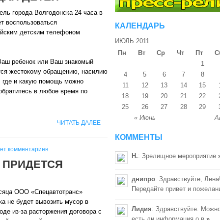
ель города Волгодонска 24 часа в
ет воспользоваться
КАЛЕНДАРЬ
йским детским телефоном
ИЮЛЬ 2011
Пн
Вт
Ср
Чт
Пт
С
Ваш ребенок или Ваш знакомый
1
тся жестокому обращению, насилию
4
5
6
7
8
, где и какую помощь можно
11
12
13
14
15
обратитесь в любое время по
18
19
20
21
22
25
26
27
28
29
« Июнь
А
ЧИТАТЬ ДАЛЕЕ
КОММЕНТЫ
ет комментариев
Н.
: Зрелищное мероприятие
 ПРИДЕТСЯ
днипро
: Здравствуйте, Лена
Передайте привет и пожелан
сяца
ООО «Спецавтотранс»
а не будет вывозить мусор в
Лидия
: Здравствуйте. Можно
оде из-за расторжения договора с
есть ли информация о в
»