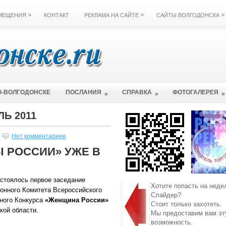
»
»
»
ЗМЕЩЕНИЯ
КОНТАКТ
РЕКЛАМА НА САЙТЕ
САЙТЫ ВОЛГОДОНСКА
О-ВОЛГОДОНСКЕ
ПОСЛАНИЯ
СПРАВКА
ФОТОГАЛЕРЕЯ
»
»
»
ЛЬ 2011
Нет комментариев
 РОССИИ» УЖЕ В
стоялось первое заседание
Хотите попасть на неде
ионного Комитета Всероссийского
Слайдер?
ного Конкурса
«Женщина России»
Стоит только захотеть.
кой области.
Мы предоставим вам эт
возможность.