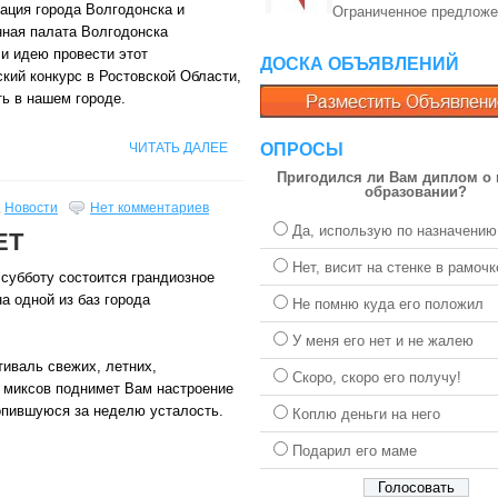
ация города Волгодонска и
Ограниченное предложе
ная палата Волгодонска
и идею провести этот
ДОСКА ОБЪЯВЛЕНИЙ
кий конкурс в Ростовской Области,
ь в нашем городе.
ЧИТАТЬ ДАЛЕЕ
ОПРОСЫ
Пригодился ли Вам диплом о
образовании?
,
Новости
Нет комментариев
Да, использую по назначению
ЕТ
Нет, висит на стенке в рамочк
субботу состоится грандиозное
а одной из баз города
Не помню куда его положил
У меня его нет и не жалею
иваль свежих, летних,
Скоро, скоро его получу!
 миксов поднимет Вам настроение
копившуюся за неделю усталость.
Коплю деньги на него
Подарил его маме