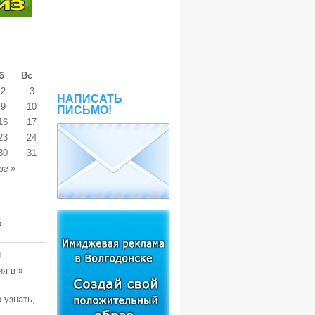
б
Вс
2
3
НАПИСАТЬ
9
10
ПИСЬМО!
16
17
23
24
30
31
вг »
»
!
ия в
»
 узнать,