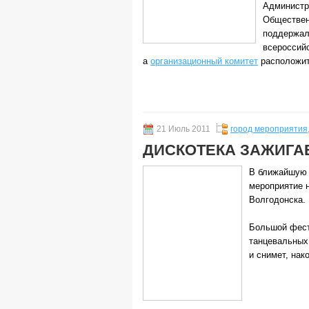
Администр
Обществен
поддержал
всероссийс
а
организационный комитет
расположит
21 Июль 2011
город мероприятия
ДИСКОТЕКА ЗАЖИГА
В ближайшую 
мероприятие н
Волгодонска.
Большой фест
танцевальных
и снимет, на