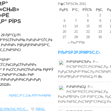
±Р°
Р�СЋРЅСЊ 2011
Р»СЊВ»
РџРЅ
Р’С‚
РЎСЂ
Р§С‚
Рџ
»РЁ
1
2
Р° РЇРЅ
6
7
8
9
13
14
15
16
20
21
22
23
 29 РјР°СЏ
РІ
27
28
29
30
Р°РЅСЃРєРѕР№ РѕР±Р»Р°СЃС‚Рё
« РњР°Р№
РѕРґРёР» Р§РµРјРїРёРѕРЅР°С‚
С„С‚РёРЅРіСѓ.
РЉРЅРЈРЈРΜРЅС‚С‹
РЅРґР°
РґРЅРёРїСЂРѕ
: Р—
СЃС‚РёС‡РµСЃРєРѕРіРѕ
РґСЂР°РІСЃС‚РІСѓР№С‚Рµ, 
° Р РѕСЃС‚РѕРІСЃРєРѕР№ РђР­РЎ
РџРµСЂРµРґР°Р№С‚Рµ РїСЂРёРІ
С‚РёРєР°Р»СЊВ»
РёР·
РїРѕР¶РµР»Р°РЅРёСЏ РІ
В»
 РїРѕР±РµРґРёС‚РµР»РµРј
2011В».
Р›РёРґРёСЏ
: Р—
РґСЂР°РІСЃС‚РІСѓР№С‚Рµ.
Р§РЁС‚Р°С‚СЊ РҐР°Р»РΜРΜ
РњРѕР¶РЅРѕ СѓР·РЅР°С‚СЊ, Рµ
Р»Рё РёРЅС„РѕСЂРјР°С†РёСЏ Рѕ
РЅС‹Р№ РѕС‚РґС‹С…
РќРµС‚