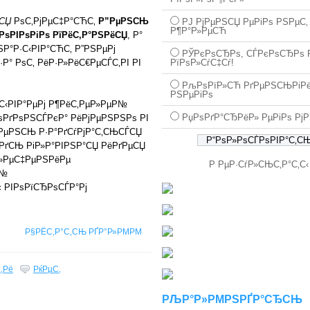
СЏ
РѕС‚РјРµС‡Р°СЋС‚
Р”РµРЅСЊ
РЈ РјРµРЅСЏ РµРіРѕ РЅРµС‚
Р¶Р°Р»РµСЋ
РѕРІРѕРіРѕ РїРёС‚Р°РЅРёСЏ
, Р°
Р°Р·С‹РІР°СЋС‚ Р”РЅРµРј
РЎРєРѕСЂРѕ, СЃРєРѕСЂРѕ 
·Р° РѕС‚ РёР·Р»РёС€РµСЃС‚РІ РІ
РїРѕР»СѓС‡Сѓ!
РљРѕРїР»СЋ РґРµРЅСЊРіРё
РЅРµРіРѕ
С‹РІР°РµРј Р¶РёС‚РµР»РµР№
РџРѕРґР°СЂРёР» РµРіРѕ РјР
ѕРґРѕРЅСЃРєР° РёРјРµРЅРЅРѕ РІ
ґРµРЅСЊ Р·Р°РґСѓРјР°С‚СЊСЃСЏ
’РµРґСЊ РіР»Р°РІРЅР°СЏ РёРґРµСЏ
Р»РµС‡РµРЅРёРµ
Р РµР·СѓР»СЊС‚Р°С‚С‹
Р№
 РІРѕРїСЂРѕСЃР°Рј
Р§РЁС‚Р°С‚СЊ РҐР°Р»РΜРΜ
‚Рё
РќРµС‚
РЉР°Р»РΜРЅРҐР°СЂСЊ