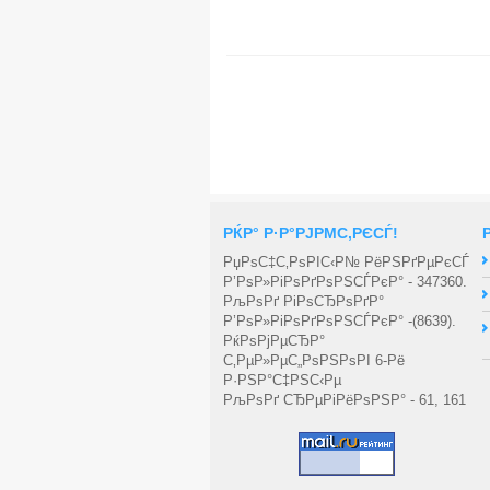
РЌР° Р·Р°РЈРΜС‚РЄСЃ!
РџРѕС‡С‚РѕРІС‹Р№ РёРЅРґРµРєСЃ
Р’РѕР»РіРѕРґРѕРЅСЃРєР° - 347360.
РљРѕРґ РіРѕСЂРѕРґР°
Р’РѕР»РіРѕРґРѕРЅСЃРєР° -(8639).
РќРѕРјРµСЂР°
С‚РµР»РµС„РѕРЅРѕРІ 6-Рё
Р·РЅР°С‡РЅС‹Рµ
РљРѕРґ СЂРµРіРёРѕРЅР° - 61, 161