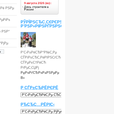
 Рё РЅРµ
РµРіРѕ
РЎРЇРЅСЂС‚С€РЄРЅР»С‹
Р’РЅР»РІРЅРҐРЅРЅСЃРЄР°
 РЅР°
°РјРµ
Р’С‹Р±РёСЂР°Р№С‚Рµ
СЃРїРѕСЂС‚РёРІРЅСѓСЋ
СЃРµРєС†РёСЋ
РґРµС‚СЏРј
РџРѕРґСЂРѕР±РЅРµРµ
В»
Р СЃР±СЂРЁРЄРЁ
РЂСЂС…РЁРІС‹