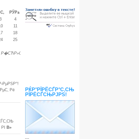
С‚
РЎР±
Р’СЃ
3
4
5
10
11
12
17
18
19
24
25
26
Р�СЋР»СЊ »
Р›РµРЅР°!
РЌР°РЇРЁСЃР°С‚СЊ
РµС‚ Рё
РЇРЁСЃСЊРЈРЅ!
СЃС‚СЊ
 РІ
В»