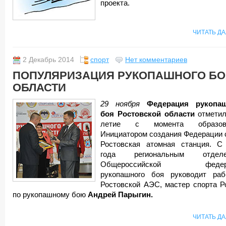
проекта.
ЧИТАТЬ Д
2 Декабрь 2014
спорт
Нет комментариев
ПОПУЛЯРИЗАЦИЯ РУКОПАШНОГО БО
ОБЛАСТИ
29 ноября
Федерация рукопа
боя Ростовской области
отметил
летие с момента образова
Инициатором создания Федерации 
Ростовская атомная станция. С
года региональным отделе
Общероссийской федер
рукопашного боя руководит раб
Ростовской АЭС, мастер спорта Р
по рукопашному бою
Андрей Парыгин.
ЧИТАТЬ Д