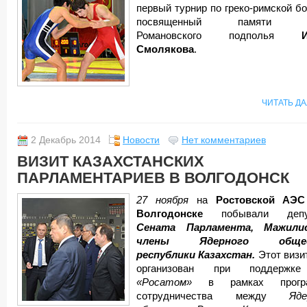
первый турнир по греко-римской бо
посвященный памяти г
Романовского подполья
Смолякова
.
ЧИТАТЬ Д
2 Декабрь 2014
Новости
Нет комментариев
ВИЗИТ КАЗАХСТАНСКИХ
ПАРЛАМЕНТАРИЕВ В ВОЛГОДОНСК
27 ноября
на
Ростовской АЭС
Волгодонске
побывали депу
Сената Парламента, Мажили
члены Ядерного общес
республики Казахстан.
Этот визи
организован при поддерж
«Росатом»
в рамках прогр
сотрудничества между
Яд