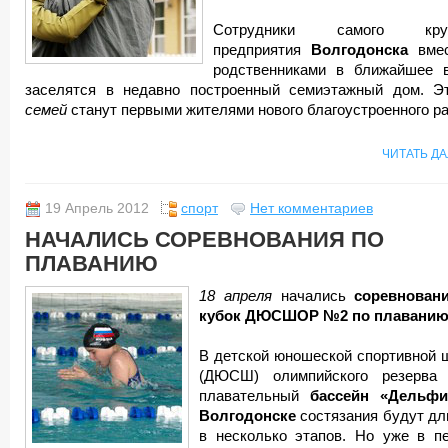
Сотрудники самого круп
предприятия
Волгодонска
вме
родственниками в ближайшее 
заселятся в недавно построенный семиэтажный дом. 
семей
станут первыми жителями нового благоустроенного ра
ЧИТАТЬ Д
19 Апрель 2012
спорт
Нет комментариев
НАЧАЛИСЬ СОРЕВНОВАНИЯ ПО
ПЛАВАНИЮ
18 апреля
начались
соревнован
кубок
ДЮСШОР №2 по плаванию
В детской юношеской спортивной 
(ДЮСШ) олимпийского резерв
плавательный
бассейн «Дельф
Волгодонске
состязания будут дл
в несколько этапов. Но уже в п