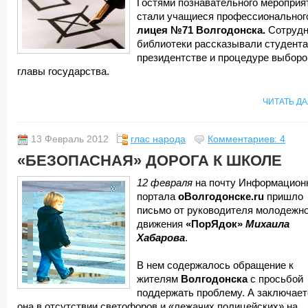
Гостями познавательного мероприя
стали учащиеся профессиональног
лицея №71 Волгодонска.
Сотрудн
библиотеки рассказывали студента
президентстве и процедуре выборо
главы государства.
ЧИТАТЬ Д
13 Февраль 2012
глас народа
Комментариев: 4
«БЕЗОПАСНАЯ» ДОРОГА К ШКОЛЕ
12 февраля
на почту Информацион
портала
оВолгодонске.
ru
пришло
письмо от руководителя молодежно
движения
«ПорЯдок»
Михаила
Хабарова
.
В нем содержалось обращение к
жителям
Волгодонска
с просьбой
поддержать проблему. А заключает
она в отсутствии светофоров и «лежачих полицейских» на