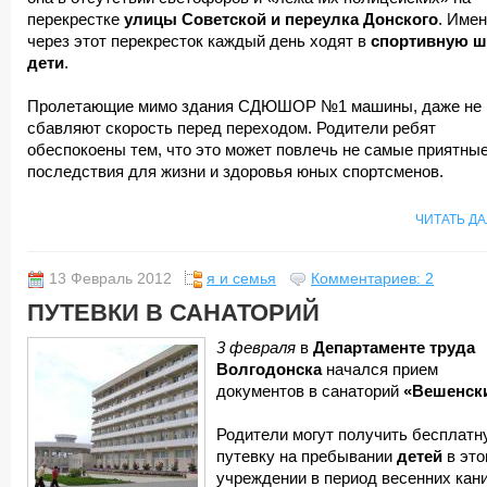
перекрестке
улицы Советской и переулка Донского
. Име
через этот перекресток каждый день ходят в
спортивную ш
дети
.
Пролетающие мимо здания СДЮШОР №1 машины, даже не
сбавляют скорость перед переходом. Родители ребят
обеспокоены тем, что это может повлечь не самые приятны
последствия для жизни и здоровья юных спортсменов.
ЧИТАТЬ Д
13 Февраль 2012
я и семья
Комментариев: 2
ПУТЕВКИ В САНАТОРИЙ
3 февраля
в
Департаменте труда
Волгодонска
начался прием
документов в санаторий
«Вешенск
Родители могут получить бесплатн
путевку на пребывании
детей
в это
учреждении в период весенних кани