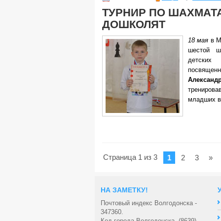
ТУРНИР ПО ШАХМАТ
ДОШКОЛЯТ
18 мая
в 
шестой ш
детских
посвя
Алекс
трениров
младших в
Страница 1 из 3
1
2
3
»
НА ЗАМЕТКУ!
Почтовый индекс Волгодонска -
347360.
Код города Волгодонска -(8639).