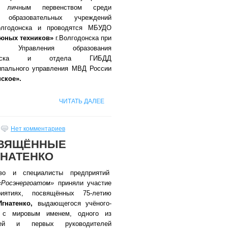
я личным первенством среди
 образовательных учреждений
олгодонска и проводятся МБУДО
 юных техников»
г.Волгодонска при
ке Управления образования
одонска и отдела ГИБДД
пального управления МВД России
ское».
ЧИТАТЬ ДАЛЕЕ
Нет комментариев
СВЯЩЁННЫЕ
ГНАТЕНКО
тво и специалисты предприятий
«Росэнергоатом»
приняли участие
иятиях, посвящённых 75-летию
гнатенко,
выдающегося учёного-
 с мировым именем, одного из
елей и первых руководителей