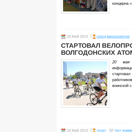
концерна
«
20 Май 2015
город мероприятия
СТАРТОВАЛ ВЕЛОПР
ВОЛГОДОНСКИХ АТ
20 мая
информац
старто
работник
воинской 
20 Май 2015
спорт
Нет комм