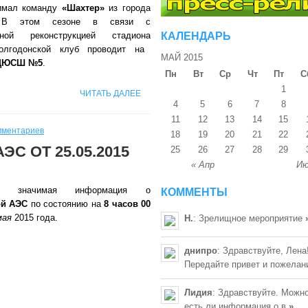
имал команду
«Шахтер»
из города
В этом сезоне в связи с
нной реконструкцией стадиона
КАЛЕНДАРЬ
лгодонской клуб проводит на
МАЙ 2015
ДЮСШ №5
.
Пн
Вт
Ср
Чт
Пт
С
1
ЧИТАТЬ ДАЛЕЕ
4
5
6
7
8
11
12
13
14
15
мментариев
18
19
20
21
22
С ОТ 25.05.2015
25
26
27
28
29
« Апр
Ию
но значимая информация о
КОММЕНТЫ
ой АЭС
по состоянию на
8 часов 00
мая
2015 года.
Н.
: Зрелищное мероприятие
днипро
: Здравствуйте, Лена
Передайте привет и пожелан
Лидия
: Здравствуйте. Можно
есть ли информация о в
»