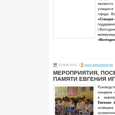
являютс
учащихся
города В
«Станция
поддерж
г.Волг
межмуници
«Волгодон
20 Май 2015
город мероприятия
МЕРОПРИЯТИЯ, ПО
ПАМЯТИ ЕВГЕНИЯ И
Руководс
концерна
в меропр
Евгения И
атомщика
основат