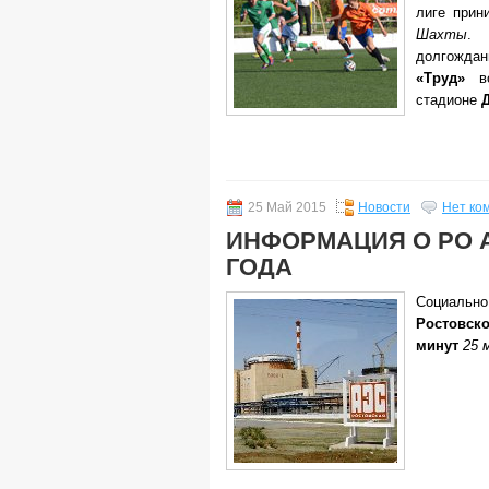
лиге прин
Шахты
. 
долгожда
«Труд»
во
стадионе
25 Май 2015
Новости
Нет ко
ИНФОРМАЦИЯ О РО АЭ
ГОДА
Социаль
Ростовск
минут
25 