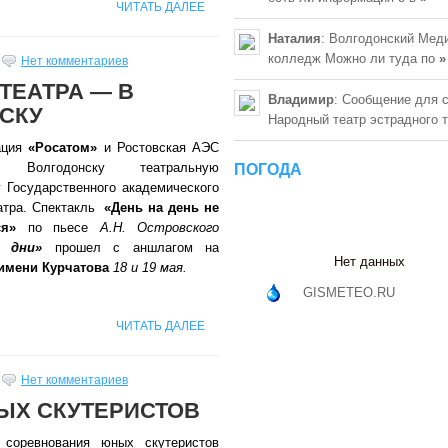
ЧИТАТЬ ДАЛЕЕ
Наталия
: Волгодонский Мед
колледж Можно ли туда по
»
Нет комментариев
ТЕАТРА — В
Владимир
: Сообщение для 
СКУ
Народный театр эстрадного 
ация
«Росатом»
и Ростовская АЭС
и Волгодонску театральную
ПОГОДА
у Государственного академического
атра. Спектакль
«День на день не
ся»
по пьесе
А.Н. Островского
е дни»
прошел с аншлагом на
Нет данных
имени Курчатова
18 и 19 мая.
GISMETEO.RU
ЧИТАТЬ ДАЛЕЕ
Нет комментариев
ЫХ СКУТЕРИСТОВ
 соревнования юных скутеристов