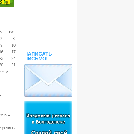
б
Вс
2
3
9
10
16
17
НАПИСАТЬ
23
24
ПИСЬМО!
30
31
нь »
»
!
ия в
»
 узнать,