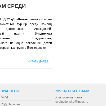
АМ СРЕДИ
МБ ДОУ
д/с «Колокольчик»
прошел
ахматный турнир среди команд
 дошкольных учреждений,
щенный памяти
Владимира
андровича Кондрашова
,
авшего не одно поколение детей
озрастных групп в Волгодонске.
ЧИТАТЬ ДАЛЕЕ
УПРАВЛЕНИЕ
СВЯЗАТЬСЯ С НАМИ
Вход
Электронная почта
-ovolgodonske@inbox.ru
RSS
Записей