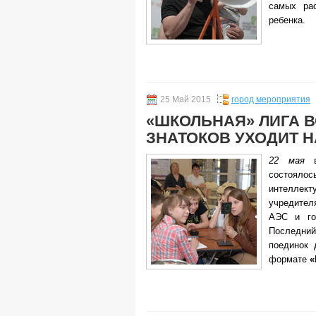
самых рас
ребенка.
25 Май 2015
город мероприятия
«ШКОЛЬНАЯ» ЛИГА 
ЗНАТОКОВ УХОДИТ 
22 мая
в
состоял
интелл
учредител
АЭС и го
Последний
поединок 
формате
«