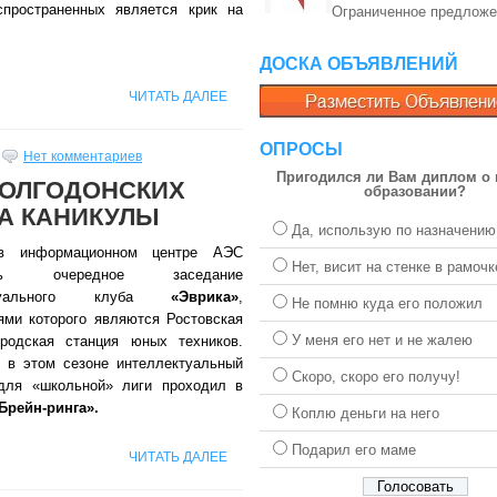
пространенных является крик на
Ограниченное предложе
ДОСКА ОБЪЯВЛЕНИЙ
ЧИТАТЬ ДАЛЕЕ
ОПРОСЫ
Нет комментариев
Пригодился ли Вам диплом о
ВОЛГОДОНСКИХ
образовании?
НА КАНИКУЛЫ
Да, использую по назначению
 информационном центре АЭС
Нет, висит на стенке в рамочк
ось очередное заседание
ектуального клуба
«Эврика»
,
Не помню куда его положил
ями которого являются Ростовская
У меня его нет и не жалею
родская станция юных техников.
 в этом сезоне интеллектуальный
Скоро, скоро его получу!
для «школьной» лиги проходил в
Брейн-ринга».
Коплю деньги на него
Подарил его маме
ЧИТАТЬ ДАЛЕЕ