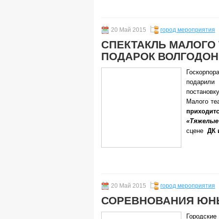
20 Май 2015
город мероприятия
СПЕКТАКЛЬ МАЛОГО 
ПОДАРОК ВОЛГОДОН
Госкорпор
подарил
постановк
Малого те
приходит
«Тяжелы
сцене
ДК 
20 Май 2015
город мероприятия
СОРЕВНОВАНИЯ ЮН
Городские