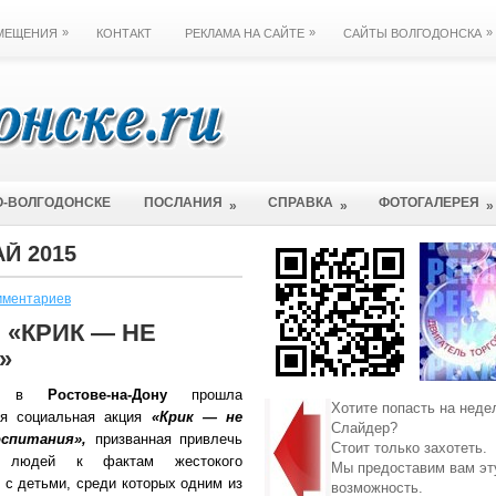
»
»
»
ЗМЕЩЕНИЯ
КОНТАКТ
РЕКЛАМА НА САЙТЕ
САЙТЫ ВОЛГОДОНСКА
О-ВОЛГОДОНСКЕ
ПОСЛАНИЯ
СПРАВКА
ФОТОГАЛЕРЕЯ
»
»
»
Й 2015
мментариев
«КРИК — НЕ
»
в
Ростове-на-Дону
прошла
Хотите попасть на неде
я социальная акция
«Крик — не
Слайдер?
спитания»,
призванная привлечь
Стоит только захотеть.
е людей к фактам жестокого
Мы предоставим вам эт
 с детьми, среди которых одним из
возможность.