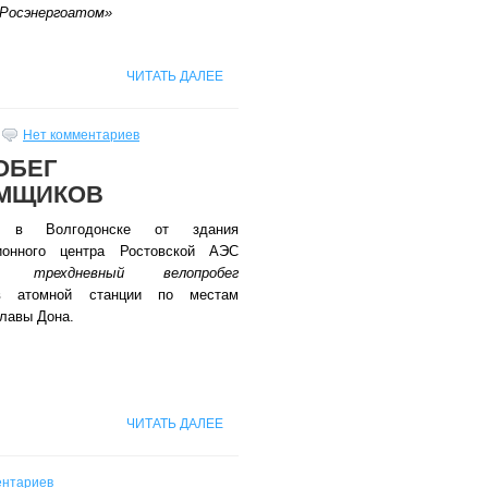
Росэнергоатом»
ЧИТАТЬ ДАЛЕЕ
Нет комментариев
ОБЕГ
ОМЩИКОВ
в Волгодонске от здания
ионного центра Ростовской АЭС
вал
трехдневный велопробег
ов атомной станции по местам
славы Дона.
ЧИТАТЬ ДАЛЕЕ
ентариев